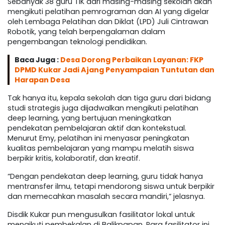
Sebanyak 38 guru TIK dari masing-masing sekolah akan
mengikuti pelatihan pemrograman dan AI yang digelar
oleh Lembaga Pelatihan dan Diklat (LPD) Juli Cintrawan
Robotik, yang telah berpengalaman dalam
pengembangan teknologi pendidikan.
Baca Juga :
Desa Dorong Perbaikan Layanan: FKP
DPMD Kukar Jadi Ajang Penyampaian Tuntutan dan
Harapan Desa
Tak hanya itu, kepala sekolah dan tiga guru dari bidang
studi strategis juga dijadwalkan mengikuti pelatihan
deep learning, yang bertujuan meningkatkan
pendekatan pembelajaran aktif dan kontekstual.
Menurut Emy, pelatihan ini menyasar peningkatan
kualitas pembelajaran yang mampu melatih siswa
berpikir kritis, kolaboratif, dan kreatif.
“Dengan pendekatan deep learning, guru tidak hanya
mentransfer ilmu, tetapi mendorong siswa untuk berpikir
dan memecahkan masalah secara mandiri,” jelasnya.
Disdik Kukar pun mengusulkan fasilitator lokal untuk
mengikuti pembekalan di Balikpapan. Para fasilitator ini