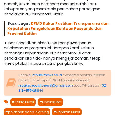
daerah, Kukar terus berbenah menjadi salah satu
kabupaten yang memimpin perubahan paradigma
pendidikan di Kalimantan Timur.
Baca Juga :
DPMD Kukar Pastikan Transparansi dan
Kepatuhan Pengelolaan Bantuan Posyandu dari
Provinsi Kaltim
“Dinas Pendidikan akan terus mengawal penuh
pelaksanaan program ini. Harapan kami, seluruh
pemangku kepentingan ikut berkontribusi agar
pendidikan kita tidak hanya mengejar zaman, tetapi
menciptakan masa depan,” pungkas Emy.
Redaksi
Republiknews.co.id
menerima naskah laporan
citizen (citizen report). Silahkan kirim ke email:
redaksi.republiknews1@gmail.com
atau Whatsapp
+62
813-455-28646
#Berita Kukar
#Disdik Kukar
#pelatihan deep learning
#Pemkab Kukar