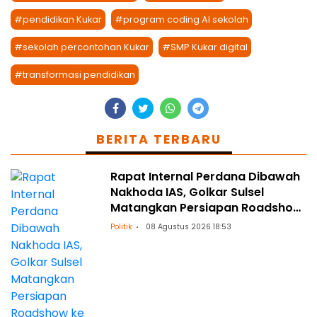
#pendidikan Kukar
#program coding AI sekolah
#sekolah percontohan Kukar
#SMP Kukar digital
#transformasi pendidikan
BERITA TERBARU
Rapat Internal Perdana Dibawah
Nakhoda IAS, Golkar Sulsel
Matangkan Persiapan Roadshow
ke Daerah
Politik
08 Agustus 2026 18:53