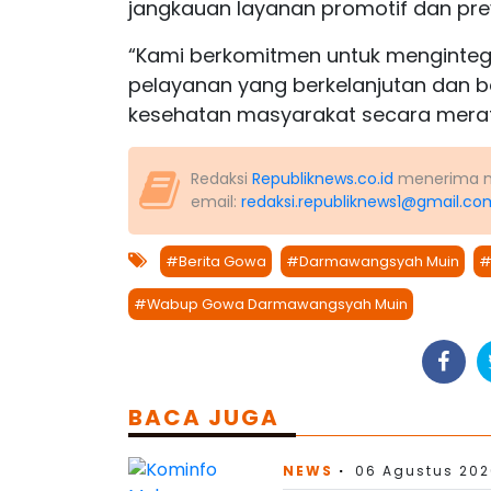
jangkauan layanan promotif dan preve
“Kami berkomitmen untuk mengintegr
pelayanan yang berkelanjutan dan b
kesehatan masyarakat secara merata
Redaksi
Republiknews.co.id
menerima nas
email:
redaksi.republiknews1@gmail.co
#Berita Gowa
#Darmawangsyah Muin
#
#Wabup Gowa Darmawangsyah Muin
BACA JUGA
NEWS
06 Agustus 202