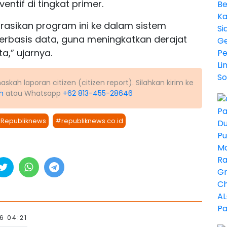
ntif di tingkat primer.
asikan program ini ke dalam sistem
erbasis data, guna meningkatkan derajat
,” ujarnya.
kah laporan citizen (citizen report). Silahkan kirim ke
m
atau Whatsapp
+62 813-455-28646
Republiknews
#republiknews.co.id
6 04:21