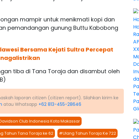
bongan mampir untuk menikmati kopi dan
ngan pemandangan gunung Buttu Kabobong
ulawesi Bersama Kejati Sultra Percepat
nagalistrikan
gan tiba di Tana Toraja dan disambut oleh
SB)
kah laporan citizen (citizen report). Silahkan kirim ke
m
atau Whatsapp
+62 813-455-28646
Davidson Club Indonesia Kota Makassar
g Tahun Tana Toraja ke 62
#Ulang Tahun Toraja Ke 722