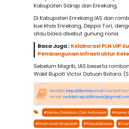
Kabupaten Sidrap dan Enrekang.
Di Kabupaten Enrekang IAS dan rom
kue khas Enrekang, Deppa Tori, de
atau biasa disebut gunung nona.
Baca Juga :
Kolaborasi PLN UIP S
Pembangunan Infrastruktur Kete
Sebelum Magrib, IAS beserta rombon
Wakil Bupati Victor Datuan Batara. (
Redaksi
Republiknews.co.id
menerima nas
email:
redaksi.republiknews1@gmail.co
#Harley Davidson Club Indonesia
#Harley 
#Ilham Arief Sirajuddin
#Republiknews
#Ulan