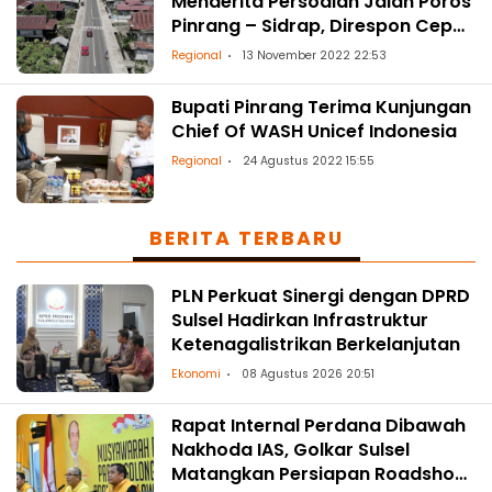
Menderita Persoalan Jalan Poros
Pinrang – Sidrap, Direspon Cepat
Gubernur
Regional
13 November 2022 22:53
Bupati Pinrang Terima Kunjungan
Chief Of WASH Unicef Indonesia
Regional
24 Agustus 2022 15:55
BERITA TERBARU
PLN Perkuat Sinergi dengan DPRD
Sulsel Hadirkan Infrastruktur
Ketenagalistrikan Berkelanjutan
Ekonomi
08 Agustus 2026 20:51
Rapat Internal Perdana Dibawah
Nakhoda IAS, Golkar Sulsel
Matangkan Persiapan Roadshow