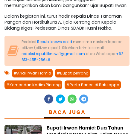
memungkinkan akan kami bangunkan” ujar Bupati Irwan.
Dalam kegiatan ini, turut hadir Kepala Dinas Tanaman
Pangan dan Hortikultura A.Tjalo Kerrang dan Kepala
Bidang Irigasi Pedesaan Dinas SDABK Husni Nakka.
Redaksi
Republiknews.co.id
menerima naskah laporan
citizen (citizen report). Silahkan kirim ke email:
redaksi.republiknews1@gmail.com
atau Whatsapp
+62
813-455-28646
#Andi Irwan Hamid
#Bupati pinrang
#Komandan Kodim Pinrang
#Perta Panen di Batulappa
BACA JUGA
Bupati Irwan Hamid: Dua Tahun