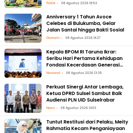
ke Daerah
Politik
08 Agustus 2026 18:53
Anniversary 1 Tahun Avoce
Celebes di Bulukumba, Gelar
Jalan Santai hingga Bakti Sosial
Ekonomi
08 Agustus 2026 14:27
Kepala BPOM RI Taruna Ikrar:
Seribu Hari Pertama Kehidupan
Fondasi Kecerdasan Generasi
Masa Depan
Nasional
08 Agustus 2026 13:35
Perkuat Sinergi Antar Lembaga,
Ketua DPRD Sulsel Sambut Baik
Audiensi PLN UID Sulselrabar
News
08 Agustus 2026 04:13
Tuntut Restitusi dari Pelaku, Meity
Rahmatia Kecam Penganiayaan