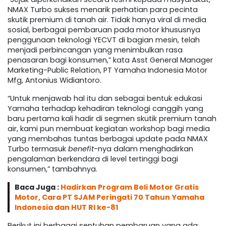
NMAX Turbo sukses menarik perhatian para pecinta
skutik premium di tanah air. Tidak hanya viral di media
sosial, berbagai pembaruan pada motor khususnya
penggunaan teknologi YECVT di bagian mesin, telah
menjadi perbincangan yang menimbulkan rasa
penasaran bagi konsumen,” kata Asst General Manager
Marketing-Public Relation, PT Yamaha Indonesia Motor
Mfg, Antonius Widiantoro.
“Untuk menjawab hal itu dan sebagai bentuk edukasi
Yamaha terhadap kehadiran teknologi canggih yang
baru pertama kali hadir di segmen skutik premium tanah
air, kami pun membuat kegiatan workshop bagi media
yang membahas tuntas berbagai update pada NMAX
Turbo termasuk
benefit
-nya dalam menghadirkan
pengalaman berkendara di level tertinggi bagi
konsumen,” tambahnya.
Baca Juga :
Hadirkan Program Beli Motor Gratis
Motor, Cara PT SJAM Peringati 70 Tahun Yamaha
Indonesia dan HUT RI ke-81
Berikut ini berbagai sentuhan pembaruan yang ada