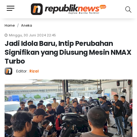
Home
Aneka
Minggu, 30 Juni 2024 22:45
Jadi Idola Baru, Intip Perubahan
Signifikan yang Diusung Mesin NMAX
Turbo
Editor :
Rizal