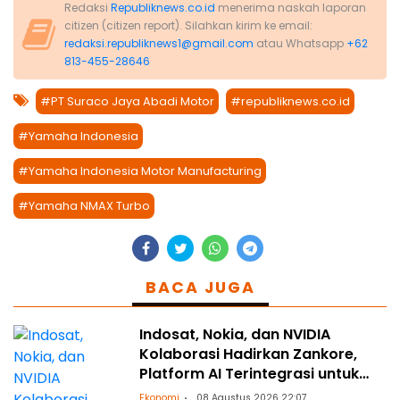
Redaksi
Republiknews.co.id
menerima naskah laporan
citizen (citizen report). Silahkan kirim ke email:
redaksi.republiknews1@gmail.com
atau Whatsapp
+62
813-455-28646
#PT Suraco Jaya Abadi Motor
#republiknews.co.id
#Yamaha Indonesia
#Yamaha Indonesia Motor Manufacturing
#Yamaha NMAX Turbo
BACA JUGA
Indosat, Nokia, dan NVIDIA
Kolaborasi Hadirkan Zankore,
Platform AI Terintegrasi untuk
Asia-Pasifik
Ekonomi
08 Agustus 2026 22:07