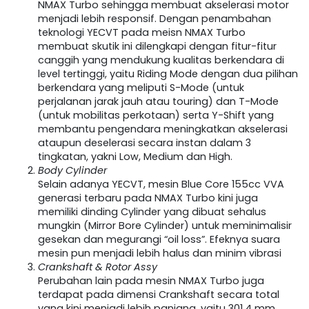
NMAX Turbo sehingga membuat akselerasi motor
menjadi lebih responsif. Dengan penambahan
teknologi YECVT pada meisn NMAX Turbo
membuat skutik ini dilengkapi dengan fitur-fitur
canggih yang mendukung kualitas berkendara di
level tertinggi, yaitu Riding Mode dengan dua pilihan
berkendara yang meliputi S-Mode (untuk
perjalanan jarak jauh atau touring) dan T-Mode
(untuk mobilitas perkotaan) serta Y-Shift yang
membantu pengendara meningkatkan akselerasi
ataupun deselerasi secara instan dalam 3
tingkatan, yakni Low, Medium dan High.
Body Cylinder
Selain adanya YECVT, mesin Blue Core 155cc VVA
generasi terbaru pada NMAX Turbo kini juga
memiliki dinding Cylinder yang dibuat sehalus
mungkin (Mirror Bore Cylinder) untuk meminimalisir
gesekan dan megurangi “oil loss”. Efeknya suara
mesin pun menjadi lebih halus dan minim vibrasi
Crankshaft & Rotor Assy
Perubahan lain pada mesin NMAX Turbo juga
terdapat pada dimensi Crankshaft secara total
yang kini menjadi lebih panjang, yaitu 301,4 mm