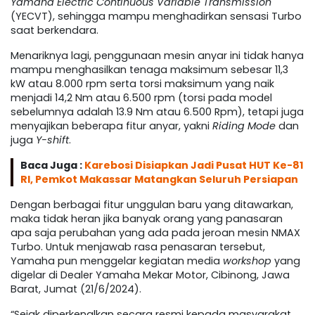
Yamaha Electric Continuous Variable Transmission
(YECVT), sehingga mampu menghadirkan sensasi Turbo
saat berkendara.
Menariknya lagi, penggunaan mesin anyar ini tidak hanya
mampu menghasilkan tenaga maksimum sebesar 11,3
kW atau 8.000 rpm serta torsi maksimum yang naik
menjadi 14,2 Nm atau 6.500 rpm (torsi pada model
sebelumnya adalah 13.9 Nm atau 6.500 Rpm), tetapi juga
menyajikan beberapa fitur anyar, yakni
Riding Mode
dan
juga
Y-shift
.
Baca Juga :
Karebosi Disiapkan Jadi Pusat HUT Ke-81
RI, Pemkot Makassar Matangkan Seluruh Persiapan
Dengan berbagai fitur unggulan baru yang ditawarkan,
maka tidak heran jika banyak orang yang panasaran
apa saja perubahan yang ada pada jeroan mesin NMAX
Turbo. Untuk menjawab rasa penasaran tersebut,
Yamaha pun menggelar kegiatan media
workshop
yang
digelar di Dealer Yamaha Mekar Motor, Cibinong, Jawa
Barat, Jumat (21/6/2024).
“Sejak diperkenalkan secara resmi kepada masyarakat,