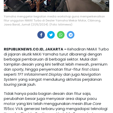
Yamaha menggelar kegiatan media workshop guna memperkenalkan
fitur unggulan NMAX Turbo di Dealer Yamaha Mekar Motor, Cibinong,
Jawa Barat, Jumat (21/6/2024). (Foto: Istimewa)
REPUBLIKNEWS.CO.ID, JAKARTA –
Kehadiran NMAX Turbo
di jajaran skutik MAXi Yamaha turut dibarengi dengan
berbagai pembaruan di berbagai sektor. Mulai dari
tampilan desain yang kini terlihat lebih mewah, premium
dan
sporty
, hingga penyematan fitur-fitur
first class
seperti
TFT Infotainment Display
dan juga
Navigation
System
yang sangat mendukung aktivitas perjalanan
touring
jarak jauh.
Tidak hanya pada bagian desain dan fitur saja,
perubahan besar juga menyasar area dapur pacu
motor yang kini telah menggunakan mesin
Blue Core
155cc VVA generasi terbaru yang mengadopsi teknologi