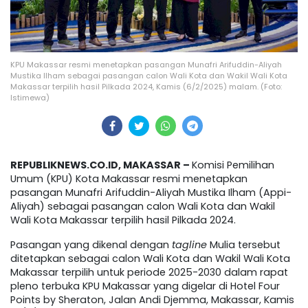
KPU Makassar resmi menetapkan pasangan Munafri Arifuddin-Aliyah
Mustika Ilham sebagai pasangan calon Wali Kota dan Wakil Wali Kota
Makassar terpilih hasil Pilkada 2024, Kamis (6/2/2025) malam. (Foto:
Istimewa)
REPUBLIKNEWS.CO.ID, MAKASSAR –
Komisi Pemilihan
Umum (KPU) Kota Makassar resmi menetapkan
pasangan Munafri Arifuddin-Aliyah Mustika Ilham (Appi-
Aliyah) sebagai pasangan calon Wali Kota dan Wakil
Wali Kota Makassar terpilih hasil Pilkada 2024.
Pasangan yang dikenal dengan
tagline
Mulia tersebut
ditetapkan sebagai calon Wali Kota dan Wakil Wali Kota
Makassar terpilih untuk periode 2025-2030 dalam rapat
pleno terbuka KPU Makassar yang digelar di Hotel Four
Points by Sheraton, Jalan Andi Djemma, Makassar, Kamis