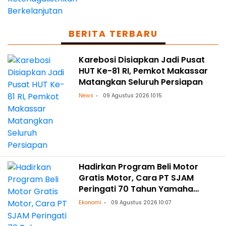
BERITA TERBARU
Karebosi Disiapkan Jadi Pusat
HUT Ke-81 RI, Pemkot Makassar
Matangkan Seluruh Persiapan
News
09 Agustus 2026 10:15
Hadirkan Program Beli Motor
Gratis Motor, Cara PT SJAM
Peringati 70 Tahun Yamaha
Indonesia dan HUT RI ke-81
Ekonomi
09 Agustus 2026 10:07