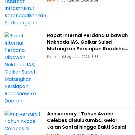
News
08 Agustus 2026 20:51
Rapat Internal Perdana Dibawah
Nakhoda IAS, Golkar Sulsel
Matangkan Persiapan Roadshow
ke Daerah
Politik
08 Agustus 2026 18:53
Anniversary 1 Tahun Avoce
Celebes di Bulukumba, Gelar
Jalan Santai hingga Bakti Sosial