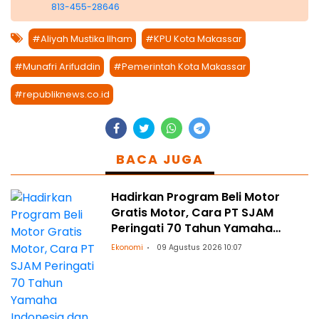
813-455-28646
#Aliyah Mustika Ilham
#KPU Kota Makassar
#Munafri Arifuddin
#Pemerintah Kota Makassar
#republiknews.co.id
BACA JUGA
Hadirkan Program Beli Motor
Gratis Motor, Cara PT SJAM
Peringati 70 Tahun Yamaha
Indonesia dan HUT RI ke-81
Ekonomi
09 Agustus 2026 10:07