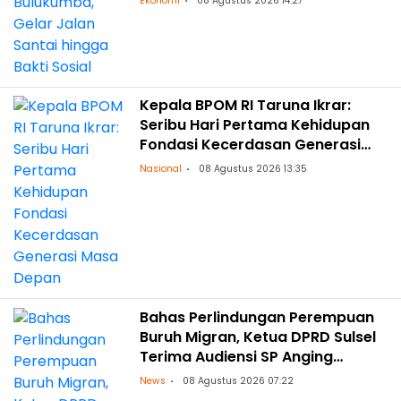
Ekonomi
08 Agustus 2026 14:27
Kepala BPOM RI Taruna Ikrar:
Seribu Hari Pertama Kehidupan
Fondasi Kecerdasan Generasi
Masa Depan
Nasional
08 Agustus 2026 13:35
Bahas Perlindungan Perempuan
Buruh Migran, Ketua DPRD Sulsel
Terima Audiensi SP Anging
Mammiri
News
08 Agustus 2026 07:22