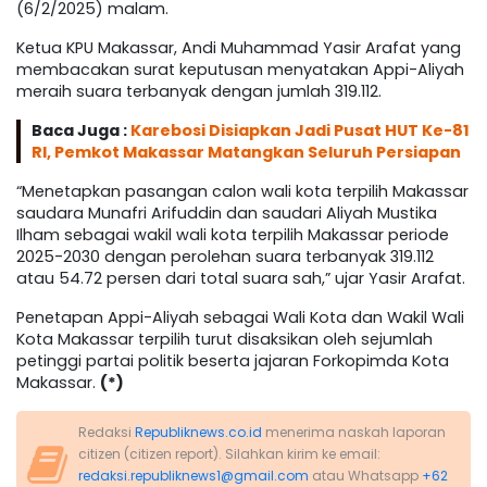
(6/2/2025) malam.
Ketua KPU Makassar, Andi Muhammad Yasir Arafat yang
membacakan surat keputusan menyatakan Appi-Aliyah
meraih suara terbanyak dengan jumlah 319.112.
Baca Juga :
Karebosi Disiapkan Jadi Pusat HUT Ke-81
RI, Pemkot Makassar Matangkan Seluruh Persiapan
“Menetapkan pasangan calon wali kota terpilih Makassar
saudara Munafri Arifuddin dan saudari Aliyah Mustika
Ilham sebagai wakil wali kota terpilih Makassar periode
2025-2030 dengan perolehan suara terbanyak 319.112
atau 54.72 persen dari total suara sah,” ujar Yasir Arafat.
Penetapan Appi-Aliyah sebagai Wali Kota dan Wakil Wali
Kota Makassar terpilih turut disaksikan oleh sejumlah
petinggi partai politik beserta jajaran Forkopimda Kota
Makassar.
(*)
Redaksi
Republiknews.co.id
menerima naskah laporan
citizen (citizen report). Silahkan kirim ke email:
redaksi.republiknews1@gmail.com
atau Whatsapp
+62