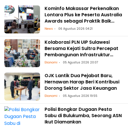
Kominfo Makassar Perkenalkan
Lontara Plus ke Peserta Australia
Awards sebagai Praktik Baik
Transformasi Digital
News
06 Agustus 2026 04:21
Kolaborasi PLN UIP Sulawesi
Bersama Kejati Sultra Percepat
Pembangunan Infrastruktur
Ketenagalistrikan
Ekonomi
05 Agustus 2026 20:07
OJK Lantik Dua Pejabat Baru,
Hernawan Harap Beri Kontribusi
Dorong Sektor Jasa Keuangan
Ekonomi
05 Agustus 2026 19:55
Polisi Bongkar Dugaan Pesta
Sabu di Bulukumba, Seorang ASN
Ikut Diamankan