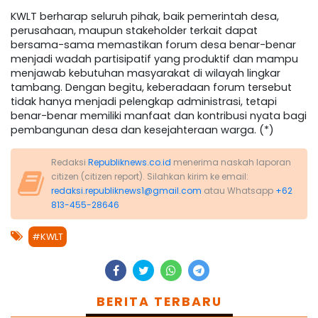
KWLT berharap seluruh pihak, baik pemerintah desa,
perusahaan, maupun stakeholder terkait dapat
bersama-sama memastikan forum desa benar-benar
menjadi wadah partisipatif yang produktif dan mampu
menjawab kebutuhan masyarakat di wilayah lingkar
tambang. Dengan begitu, keberadaan forum tersebut
tidak hanya menjadi pelengkap administrasi, tetapi
benar-benar memiliki manfaat dan kontribusi nyata bagi
pembangunan desa dan kesejahteraan warga. (*)
Redaksi
Republiknews.co.id
menerima naskah laporan
citizen (citizen report). Silahkan kirim ke email:
redaksi.republiknews1@gmail.com
atau Whatsapp
+62
813-455-28646
#KWLT
BERITA TERBARU