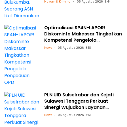
Hukum & Kriminal
05 Agustus 2026 19:44
Optimalisasi SP4N-LAPOR!
Diskominfo Makassar Tingkatkan
Kompetensi Pengelola
Pengaduan OPD
News
05 Agustus 2026 18:18
PLN UID Sulselrabar dan Kejati
Sulawesi Tenggara Perkuat
Sinergi Wujudkan Layanan
Kelistrikan Andal dengan
News
05 Agustus 2026 17:51
Penguatan Pendampingan
Hukum