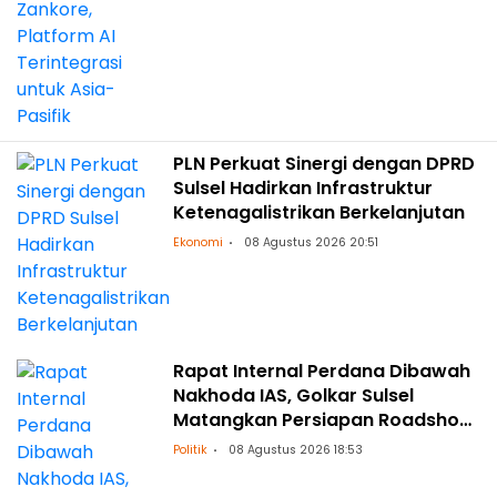
PLN Perkuat Sinergi dengan DPRD
Sulsel Hadirkan Infrastruktur
Ketenagalistrikan Berkelanjutan
Ekonomi
08 Agustus 2026 20:51
Rapat Internal Perdana Dibawah
Nakhoda IAS, Golkar Sulsel
Matangkan Persiapan Roadshow
ke Daerah
Politik
08 Agustus 2026 18:53