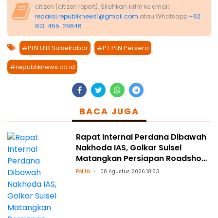
citizen (citizen report). Silahkan kirim ke email:
redaksi.republiknews1@gmail.com
atau Whatsapp
+62
813-455-28646
#PLN UID Sulselrabar
#PT PLN Persero
#republiknews.co.id
BACA JUGA
Rapat Internal Perdana Dibawah
Nakhoda IAS, Golkar Sulsel
Matangkan Persiapan Roadshow
ke Daerah
Politik
08 Agustus 2026 18:53