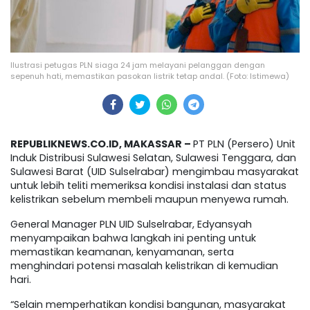
Ilustrasi petugas PLN siaga 24 jam melayani pelanggan dengan
sepenuh hati, memastikan pasokan listrik tetap andal. (Foto: Istimewa)
REPUBLIKNEWS.CO.ID, MAKASSAR –
PT PLN (Persero) Unit
Induk Distribusi Sulawesi Selatan, Sulawesi Tenggara, dan
Sulawesi Barat (UID Sulselrabar) mengimbau masyarakat
untuk lebih teliti memeriksa kondisi instalasi dan status
kelistrikan sebelum membeli maupun menyewa rumah.
General Manager PLN UID Sulselrabar, Edyansyah
menyampaikan bahwa langkah ini penting untuk
memastikan keamanan, kenyamanan, serta
menghindari potensi masalah kelistrikan di kemudian
hari.
“Selain memperhatikan kondisi bangunan, masyarakat