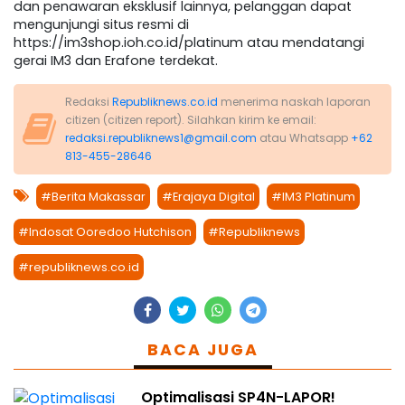
dan penawaran eksklusif lainnya, pelanggan dapat
mengunjungi situs resmi di
https://im3shop.ioh.co.id/platinum atau mendatangi
gerai IM3 dan Erafone terdekat.
Redaksi
Republiknews.co.id
menerima naskah laporan
citizen (citizen report). Silahkan kirim ke email:
redaksi.republiknews1@gmail.com
atau Whatsapp
+62
813-455-28646
#Berita Makassar
#Erajaya Digital
#IM3 Platinum
#Indosat Ooredoo Hutchison
#Republiknews
#republiknews.co.id
BACA JUGA
Optimalisasi SP4N-LAPOR!