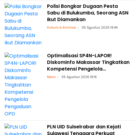
Polisi Bongkar Dugaan Pesta
Sabu di Bulukumba, Seorang ASN
Ikut Diamankan
Hukum & Kriminal
05 Agustus 2026 19:44
Optimalisasi SP4N-LAPOR!
Diskominfo Makassar Tingkatkan
Kompetensi Pengelola
Pengaduan OPD
News
05 Agustus 2026 18:18
PLN UID Sulselrabar dan Kejati
Sulawesi Tenggara Perkuat