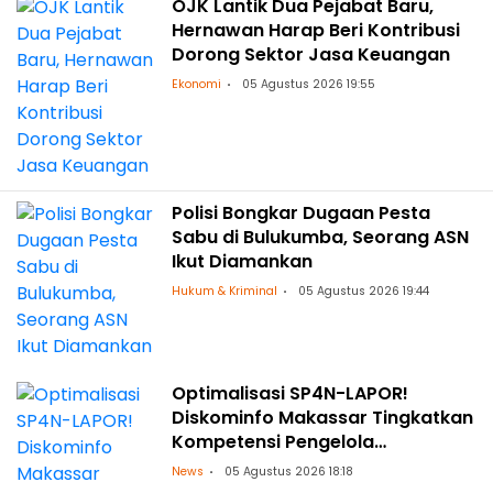
OJK Lantik Dua Pejabat Baru,
Hernawan Harap Beri Kontribusi
Dorong Sektor Jasa Keuangan
Ekonomi
05 Agustus 2026 19:55
Polisi Bongkar Dugaan Pesta
Sabu di Bulukumba, Seorang ASN
Ikut Diamankan
Hukum & Kriminal
05 Agustus 2026 19:44
Optimalisasi SP4N-LAPOR!
Diskominfo Makassar Tingkatkan
Kompetensi Pengelola
Pengaduan OPD
News
05 Agustus 2026 18:18