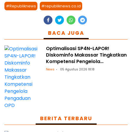
#Republiknews
#republiknews.co.id
BACA JUGA
Optimalisasi SP4N-LAPOR!
Diskominfo Makassar Tingkatkan
Kompetensi Pengelola
Pengaduan OPD
News
05 Agustus 2026 18:18
BERITA TERBARU