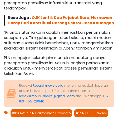
percepatan pemulihan infrastruktur transmisi yang
terdampak.
Baca Juga :
OJK Lantik Dua Pejabat Baru, Hernawan
Harap Beri Kontribusi Dorong Sektor Jasa Keuangan
“Prioritas utama kami adalah memastikan penormalan
secepatnya. Tim gabungan terus bekerja, meski medan
sulit dan cuaca tidak bersahabat, untuk mengembalikan
keandalan sistem kelistrikan di Aceh,” tambah Amiruddin.
PLN mengajak seluruh pihak untuk mendukung upaya
percepatan pemulihan ini. Seluruh langkah perbaikan ini
dilakukan untuk mempercepat proses pemulihan sistem
kelistrikan Aceh.
Redaksi
Republiknews.co.id
menerima naskah laporan
citizen (citizen report). Silahkan kirim ke email:
redaksi.republiknews1@gmail.com
atau Whatsapp
+62
813-455-28646
#Direktur PLN Darmawan Prasodjo
#PLN UIP Sulawesi