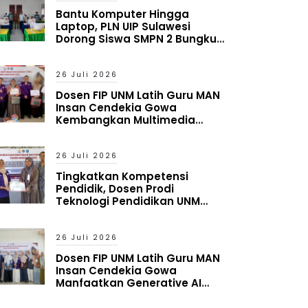
Bantu Komputer Hingga
Laptop, PLN UIP Sulawesi
Dorong Siswa SMPN 2 Bungku
Timur Melek Digital
26 Juli 2026
Dosen FIP UNM Latih Guru MAN
Insan Cendekia Gowa
Kembangkan Multimedia
Interaktif Berbasis Augmented
Reality
26 Juli 2026
Tingkatkan Kompetensi
Pendidik, Dosen Prodi
Teknologi Pendidikan UNM
Latih Guru MAN Insan Cendekia
Gowa Manfaatkan Generative
AI
26 Juli 2026
Dosen FIP UNM Latih Guru MAN
Insan Cendekia Gowa
Manfaatkan Generative AI
untuk Penyusunan Aset
Pembelajaran Digital Adaptif