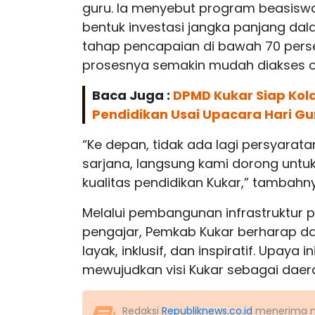
guru. Ia menyebut program beasiswa 
bentuk investasi jangka panjang dal
tahap pencapaian di bawah 70 perse
prosesnya semakin mudah diakses ol
Baca Juga :
DPMD Kukar Siap Kol
Pendidikan Usai Upacara Hari Gu
“Ke depan, tidak ada lagi persyarat
sarjana, langsung kami dorong untuk k
kualitas pendidikan Kukar,” tambahn
Melalui pembangunan infrastruktur
pengajar, Pemkab Kukar berharap da
layak, inklusif, dan inspiratif. Upaya
mewujudkan visi Kukar sebagai daera
Redaksi
Republiknews.co.id
menerima nas