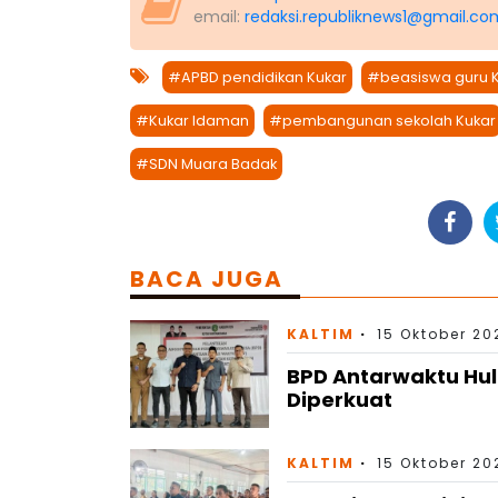
email:
redaksi.republiknews1@gmail.co
#APBD pendidikan Kukar
#beasiswa guru 
#Kukar Idaman
#pembangunan sekolah Kukar
#SDN Muara Badak
BACA JUGA
KALTIM
15 Oktober 20
BPD Antarwaktu Hul
Diperkuat
KALTIM
15 Oktober 20