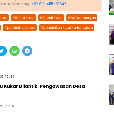
m
atau Whatsapp
+62 813-455-28646
Kukar
#Berita Kukar
#Bupati Kukar
#Edi Damansyah
#pendidikan Kukar
#pendidikan Kutai Kartanegara
25 15:37
u Kukar Dilantik, Pengawasan Desa
25 15:16