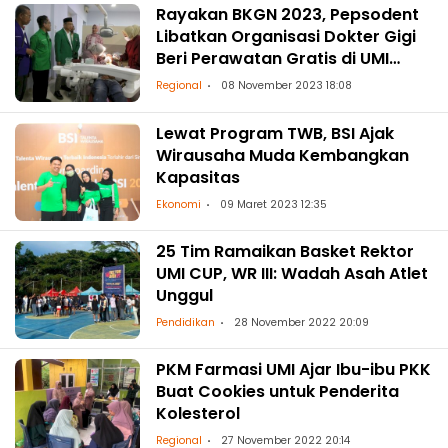
Rayakan BKGN 2023, Pepsodent
Libatkan Organisasi Dokter Gigi
Beri Perawatan Gratis di UMI
Makassar
Regional
08 November 2023 18:08
Lewat Program TWB, BSI Ajak
Wirausaha Muda Kembangkan
Kapasitas
Ekonomi
09 Maret 2023 12:35
25 Tim Ramaikan Basket Rektor
UMI CUP, WR III: Wadah Asah Atlet
Unggul
Pendidikan
28 November 2022 20:09
PKM Farmasi UMI Ajar Ibu-ibu PKK
Buat Cookies untuk Penderita
Kolesterol
Regional
27 November 2022 20:14