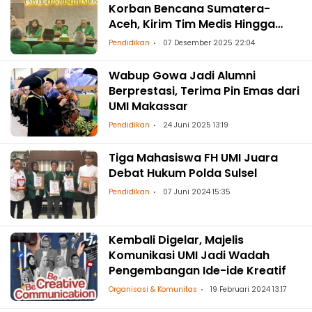
Korban Bencana Sumatera-
Aceh, Kirim Tim Medis Hingga
Kumpulkan Donasi
Pendidikan
07 Desember 2025 22:04
Wabup Gowa Jadi Alumni
Berprestasi, Terima Pin Emas dari
UMI Makassar
Pendidikan
24 Juni 2025 13:19
Tiga Mahasiswa FH UMI Juara
Debat Hukum Polda Sulsel
Pendidikan
07 Juni 2024 15:35
Kembali Digelar, Majelis
Komunikasi UMI Jadi Wadah
Pengembangan Ide-ide Kreatif
Organisasi & Komunitas
19 Februari 2024 13:17