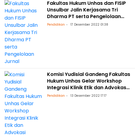
Fakultas Hukum Unhas dan FISIP
Unsulbar Jalin Kerjasama Tri
Dharma PT serta Pengelolaan
Jurnal
Pendidikan
17 Desember 2022 01:38
Komisi Yudisial Gandeng Fakultas
Hukum Unhas Gelar Workshop
Integrasi Klinik Etik dan Advokasi
kedalam Program MBKM
Pendidikan
13 Desember 2022 17:17