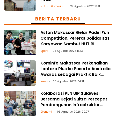
Hukum & Kriminal
27 Agustus 2022 18:41
BERITA TERBARU
Aston Makassar Gelar Padel Fun
Competition, Pererat Solidaritas
Karyawan Sambut HUT RI
Sport
06 Agustus 2026 15:13
Kominfo Makassar Perkenalkan
Lontara Plus ke Peserta Australia
Awards sebagai Praktik Baik
Transformasi Digital
News
06 Agustus 2026 04:21
Kolaborasi PLN UIP Sulawesi
Bersama Kejati Sultra Percepat
Pembangunan Infrastruktur
Ketenagalistrikan
Ekonomi
05 Agustus 2026 20:07