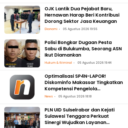
OJK Lantik Dua Pejabat Baru,
Hernawan Harap Beri Kontribusi
Dorong Sektor Jasa Keuangan
Ekonomi
05 Agustus 2026 19:55
Polisi Bongkar Dugaan Pesta
Sabu di Bulukumba, Seorang ASN
Ikut Diamankan
Hukum & Kriminal
05 Agustus 2026 19:44
Optimalisasi SP4N-LAPOR!
Diskominfo Makassar Tingkatkan
Kompetensi Pengelola
Pengaduan OPD
News
05 Agustus 2026 18:18
PLN UID Sulselrabar dan Kejati
Sulawesi Tenggara Perkuat
Sinergi Wujudkan Layanan