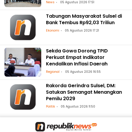
Kelistrikan Andal dengan
News
05 Agustus 2026 17:51
Penguatan Pendampingan
Hukum
Tabungan Masyarakat Sulsel di
Bank Tembus Rp92,03 Triliun
Ekonomi
05 Agustus 2026 17:21
Sekda Gowa Dorong TPID
Perkuat Empat Indikator
Kendalikan Inflasi Daerah
Regional
05 Agustus 2026 16:55
Rakorda Gerindra Sulsel, DM:
Satukan Semangat Menangkan
Pemilu 2029
Politik
05 Agustus 2026 11:50