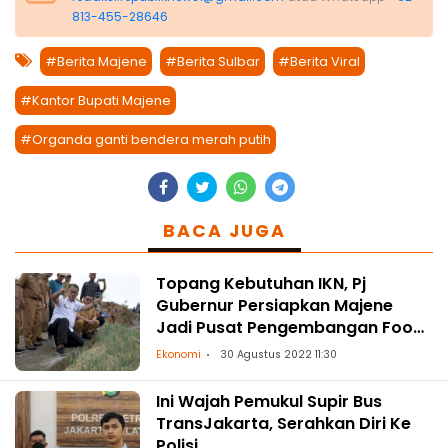
813-455-28646
#Berita Majene
#Berita Sulbar
#Berita Viral
#Kantor Bupati Majene
#Organda ganti bendera merah putih
BACA JUGA
Topang Kebutuhan IKN, Pj
Gubernur Persiapkan Majene
Jadi Pusat Pengembangan Food
Estate
Ekonomi
30 Agustus 2022 11:30
Ini Wajah Pemukul Supir Bus
TransJakarta, Serahkan Diri Ke
Polisi