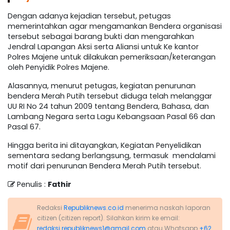
Dengan adanya kejadian tersebut, petugas
memerintahkan agar mengamankan Bendera organisasi
tersebut sebagai barang bukti dan mengarahkan
Jendral Lapangan Aksi serta Aliansi untuk Ke kantor
Polres Majene untuk dilakukan pemeriksaan/keterangan
oleh Penyidik Polres Majene.
Alasannya, menurut petugas, kegiatan penurunan
bendera Merah Putih tersebut diduga telah melanggar
UU RI No 24 tahun 2009 tentang Bendera, Bahasa, dan
Lambang Negara serta Lagu Kebangsaan Pasal 66 dan
Pasal 67.
Hingga berita ini ditayangkan, Kegiatan Penyelidikan
sementara sedang berlangsung, termasuk mendalami
motif dari penurunan Bendera Merah Putih tersebut.
Penulis :
Fathir
Redaksi
Republiknews.co.id
menerima naskah laporan
citizen (citizen report). Silahkan kirim ke email:
redaksi.republiknews1@gmail.com
atau Whatsapp
+62