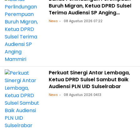
Buruh Migran, Ketua DPRD Sulsel
Terima Audiensi SP Anging
Mammiri
News
08 Agustus 2026 07:22
Perkuat Sinergi Antar Lembaga,
Ketua DPRD Sulsel Sambut Baik
Audiensi PLN UID Sulselrabar
News
08 Agustus 2026 04:13
Tuntut Restitusi dari Pelaku, Meity