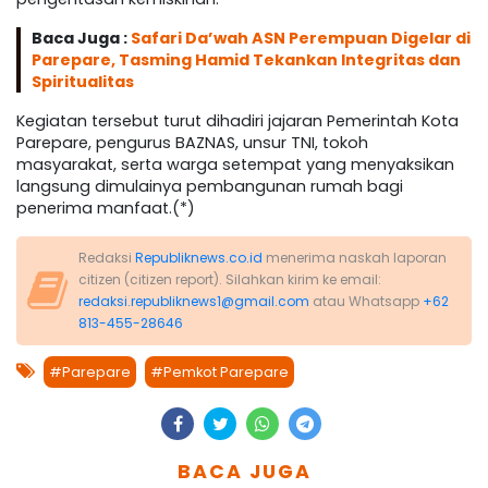
Baca Juga :
Safari Da’wah ASN Perempuan Digelar di
Parepare, Tasming Hamid Tekankan Integritas dan
Spiritualitas
Kegiatan tersebut turut dihadiri jajaran Pemerintah Kota
Parepare, pengurus BAZNAS, unsur TNI, tokoh
masyarakat, serta warga setempat yang menyaksikan
langsung dimulainya pembangunan rumah bagi
penerima manfaat.(*)
Redaksi
Republiknews.co.id
menerima naskah laporan
citizen (citizen report). Silahkan kirim ke email:
redaksi.republiknews1@gmail.com
atau Whatsapp
+62
813-455-28646
#Parepare
#Pemkot Parepare
BACA JUGA