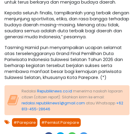
untuk terus berkarya dan menjaga budaya daerah.
Kepada seluruh finalis, tampilkanlah yang terbaik dengan
menjunjung sportivitas, etika, dan rasa bangga terhadap
budaya daerah masing-masing. Menang atau tidak,
saudara semua adalah duta terbaik bagi daerah dan
generasi muda Indonesia,” pesannya.
Tasming Hamid pun menyampaikan ucapan selamat
atas terselenggaranya Grand Final Pemilihan Duta
Pariwisata Indonesia Sulawesi Selatan Tahun 2026 dan
berharap kegiatan tersebut berjalan sukses serta
membawa manfaat besar bagi kemajuan pariwisata
Sulawesi Selatan, khususnya Kota Parepare. (*)
Redaksi
Republiknews.co.id
menerima naskah laporan
citizen (citizen report). Silahkan kirim ke email:
redaksi.republiknews1@gmail.com
atau Whatsapp
+62
813-455-28646
#Parepare
#Pemkot Parepare