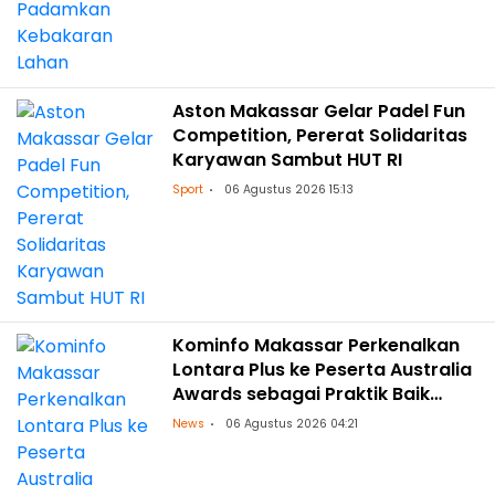
Aston Makassar Gelar Padel Fun
Competition, Pererat Solidaritas
Karyawan Sambut HUT RI
Sport
06 Agustus 2026 15:13
Kominfo Makassar Perkenalkan
Lontara Plus ke Peserta Australia
Awards sebagai Praktik Baik
Transformasi Digital
News
06 Agustus 2026 04:21