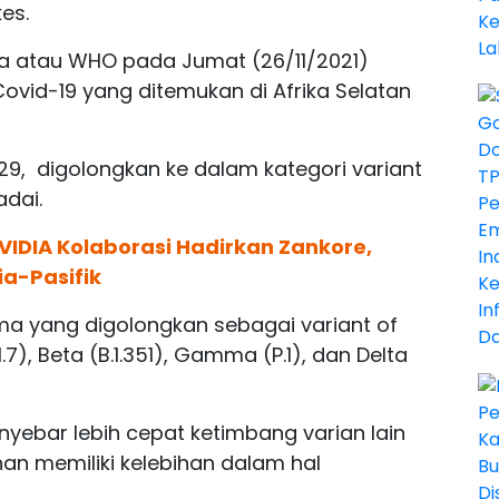
es.
ia atau WHO pada Jumat (26/11/2021)
id-19 yang ditemukan di Afrika Selatan
1.529, digolongkan ke dalam kategori variant
adai.
NVIDIA Kolaborasi Hadirkan Zankore,
ia-Pasifik
ma yang digolongkan sebagai variant of
.7), Beta (B.1.351), Gamma (P.1), dan Delta
enyebar lebih cepat ketimbang varian lain
an memiliki kelebihan dalam hal