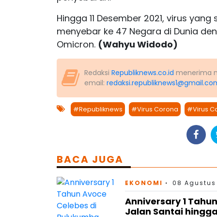
Hingga 11 Desember 2021, virus yang 
menyebar ke 47 Negara di Dunia deng
Omicron.
(Wahyu Widodo)
Redaksi
Republiknews.co.id
menerima nas
email:
redaksi.republiknews1@gmail.co
#Republiknews
#Virus Corona
#Virus C
BACA JUGA
EKONOMI
08 Agustus
Anniversary 1 Tahu
Jalan Santai hingga