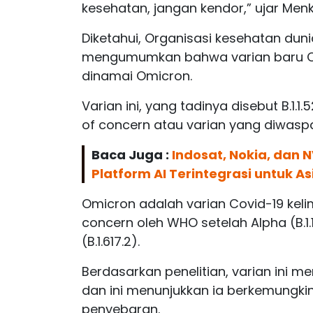
kesehatan, jangan kendor,” ujar Menk
Diketahui, Organisasi kesehatan dun
mengumumkan bahwa varian baru Cov
dinamai Omicron.
Varian ini, yang tadinya disebut B.1.
of concern atau varian yang diwasp
Baca Juga :
Indosat, Nokia, dan 
Platform AI Terintegrasi untuk As
Omicron adalah varian Covid-19 keli
concern oleh WHO setelah Alpha (B.1.1
(B.1.617.2).
Berdasarkan penelitian, varian ini m
dan ini menunjukkan ia berkemungkin
penyebaran.