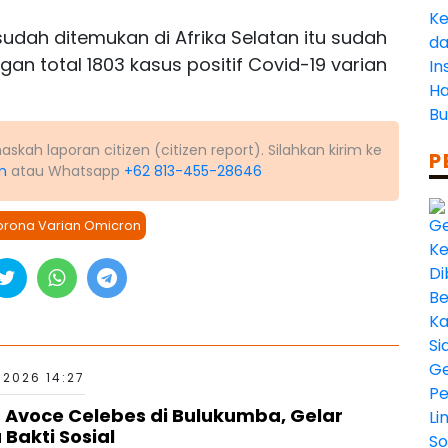
sudah ditemukan di Afrika Selatan itu sudah
an total 1803 kasus positif Covid-19 varian
kah laporan citizen (citizen report). Silahkan kirim ke
P
m
atau Whatsapp
+62 813-455-28646
orona Varian Omicron
 2026 14:27
n Avoce Celebes di Bulukumba, Gelar
 Bakti Sosial