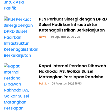
PLN Perkuat Sinergi dengan DPRD
Sulsel Hadirkan Infrastruktur
Ketenagalistrikan Berkelanjutan
News
08 Agustus 2026 20:51
Rapat Internal Perdana Dibawah
Nakhoda IAS, Golkar Sulsel
Matangkan Persiapan Roadshow
ke Daerah
Politik
08 Agustus 2026 18:53