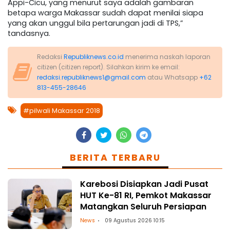
Appi-Cicu, yang menurut saya adalah gambaran
betapa warga Makassar sudah dapat menilai siapa
yang akan unggul bila pertarungan jadi di TPS,”
tandasnya.
Redaksi
Republiknews.co.id
menerima naskah laporan
citizen (citizen report). Silahkan kirim ke email:
redaksi.republiknews1@gmail.com
atau Whatsapp
+62
813-455-28646
#pilwali Makassar 2018
BERITA TERBARU
Karebosi Disiapkan Jadi Pusat
HUT Ke-81 RI, Pemkot Makassar
Matangkan Seluruh Persiapan
News
09 Agustus 2026 10:15