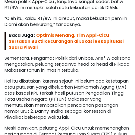
Mesin politik Appi-Cicu , lanjutnya sangat sadar, bahw
RT/RW ini merupkn salah satu kekuatan politik DIAMi.
“Oleh itu, kalau RT/RW ini direbut, maka kekuatan pemilih
Diami akan berkurang,” tandasnya.
Baca Juga :
Optimis Menang, Tim Appi-Cicu
Sertakan Bukti Kecurangan di Lokasi Rekapitulasi
Suara Pilwali
Sementara, Pengamat Politik dari Unibos, Arief Wicaksono
mengatakan, peluang terjadinya head to head di Pilkada
Makassar tahun ini masih terbuka.
Hal itu dikatakan, karena sejauh ini belum ada ketetapan
atau putusan yang dikeluarkan Mahkamah Agung (MA)
atas kasasi KPU terkait hasil putusan Pengadilan Tinggi
Tata Usaha Negara (PTTUN) Makassar yang
memutuskan membatalkan pencalonan pasangan
nomor urut 2, Danny-Indira sebagai kontestan di
Pilwalkot beberapa waktu lalu.
Meski demikian, peluang Appi-Cicu untuk memenangkan
pertarungan di Tempat Pemungutan Suara (TPS) cukup