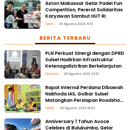
Aston Makassar Gelar Padel Fun
Competition, Pererat Solidaritas
Karyawan Sambut HUT RI
Sport
06 Agustus 2026 15:13
BERITA TERBARU
PLN Perkuat Sinergi dengan DPRD
Sulsel Hadirkan Infrastruktur
Ketenagalistrikan Berkelanjutan
Ekonomi
08 Agustus 2026 20:51
Rapat Internal Perdana Dibawah
Nakhoda IAS, Golkar Sulsel
Matangkan Persiapan Roadshow
ke Daerah
Politik
08 Agustus 2026 18:53
Anniversary 1 Tahun Avoce
Celebes di Bulukumba, Gelar