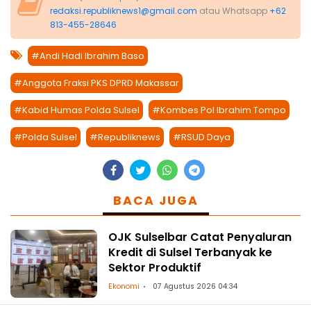
redaksi.republiknews1@gmail.com
atau Whatsapp
+62
813-455-28646
#Andi Hadi Ibrahim Baso
#Anggota Fraksi PKS DPRD Makassar
#Kabid Humas Polda Sulsel
#Kombes Pol Ibrahim Tompo
#Polda Sulsel
#Republiknews
#RSUD Daya
BACA JUGA
OJK Sulselbar Catat Penyaluran
Kredit di Sulsel Terbanyak ke
Sektor Produktif
Ekonomi
07 Agustus 2026 04:34