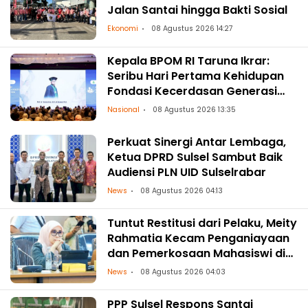
Jalan Santai hingga Bakti Sosial
Ekonomi
08 Agustus 2026 14:27
Kepala BPOM RI Taruna Ikrar:
Seribu Hari Pertama Kehidupan
Fondasi Kecerdasan Generasi
Masa Depan
Nasional
08 Agustus 2026 13:35
Perkuat Sinergi Antar Lembaga,
Ketua DPRD Sulsel Sambut Baik
Audiensi PLN UID Sulselrabar
News
08 Agustus 2026 04:13
Tuntut Restitusi dari Pelaku, Meity
Rahmatia Kecam Penganiayaan
dan Pemerkosaan Mahasiswi di
Makassar
News
08 Agustus 2026 04:03
PPP Sulsel Respons Santai