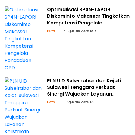
Optimalisasi SP4N-LAPOR!
Diskominfo Makassar Tingkatkan
Kompetensi Pengelola
Pengaduan OPD
News
05 Agustus 2026 18:18
PLN UID Sulselrabar dan Kejati
Sulawesi Tenggara Perkuat
Sinergi Wujudkan Layanan
Kelistrikan Andal dengan
News
05 Agustus 2026 17:51
Penguatan Pendampingan
Hukum