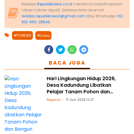
Redaksi
Republiknews.co.id
menerima naskah laporan
citizen (citizen report). Silahkan kirim ke email:
redaksi.republiknews1@gmail.com
atau Whatsapp
+62
813-455-28646
#FORDES
#Luwu
BACA JUGA
Hari Lingkungan Hidup 2026,
Desa Kadundung Libatkan
Pelajar Tanam Pohon dan
Bangun Kesadaran Sejak Dini
Regional
17 Juni 2026 12:27