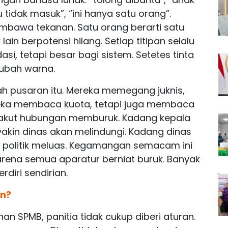
u tidak masuk”, “ini hanya satu orang”.
mbawa tekanan. Satu orang berarti satu
 lain berpotensi hilang. Setiap titipan selalu
i, tetapi besar bagi sistem. Setetes tinta
ubah warna.
ngah pusaran itu. Mereka memegang juknis,
reka membaca kuota, tetapi juga membaca
i takut hubungan memburuk. Kadang kepala
yakin dinas akan melindungi. Kadang dinas
n politik meluas. Kegamangan semacam ini
arena semua aparatur berniat buruk. Banyak
rdiri sendirian.
an?
n SPMB, panitia tidak cukup diberi aturan.