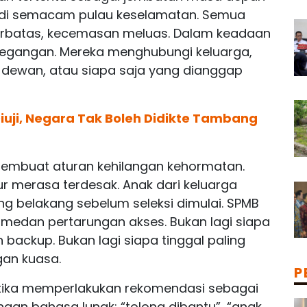
jadi semacam pulau keselamatan. Semua
terbatas, kecemasan meluas. Dalam keadaan
pegangan. Mereka menghubungi keluarga,
 dewan, atau siapa saja yang dianggap
iuji, Negara Tak Boleh Didikte Tambang
membuat aturan kehilangan kehormatan.
ur merasa terdesak. Anak dari keluarga
ng belakang sebelum seleksi dimulai. SPMB
 medan pertarungan akses. Bukan lagi siapa
backup. Bukan lagi siapa tinggal paling
gan kuasa.
P
etika memperlakukan rekomendasi sebagai
gan bahasa lunak: “tolong dibantu”, “anak