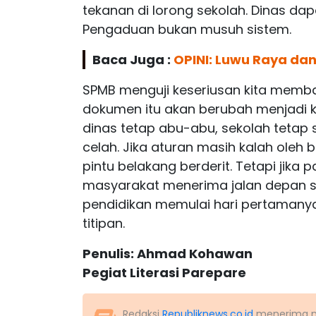
tekanan di lorong sekolah. Dinas d
Pengaduan bukan musuh sistem.
Baca Juga :
OPINI: Luwu Raya da
SPMB menguji keseriusan kita mem
dokumen itu akan berubah menjadi ker
dinas tetap abu-abu, sekolah tetap 
celah. Jika aturan masih kalah oleh
pintu belakang berderit. Tetapi jika p
masyarakat menerima jalan depan s
pendidikan memulai hari pertamany
titipan.
Penulis: Ahmad Kohawan
Pegiat Literasi Parepare
Redaksi
Republiknews.co.id
menerima nas