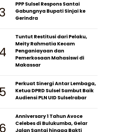
PPP Sulsel Respons Santai
3
Gabungnya Bupati Sinjai ke
Gerindra
Tuntut Restitusi dari Pelaku,
Meity Rahmatia Kecam
4
Penganiayaan dan
Pemerkosaan Mahasiswi di
Makassar
Perkuat Sinergi Antar Lembaga,
5
Ketua DPRD Sulsel Sambut Baik
Audiensi PLN UID Sulselrabar
Anniversary 1 Tahun Avoce
6
Celebes di Bulukumba, Gelar
Jalan Santai hingga Bakti