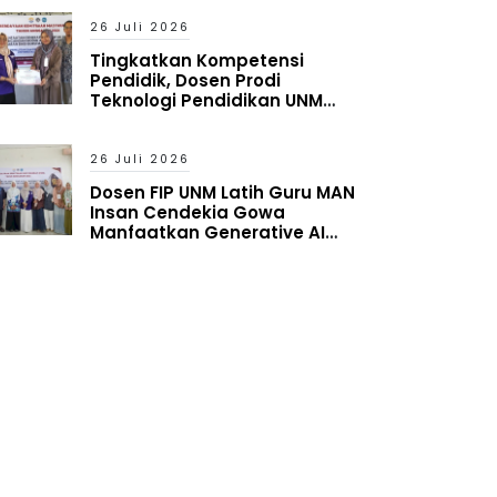
Reality
26 Juli 2026
Tingkatkan Kompetensi
Pendidik, Dosen Prodi
Teknologi Pendidikan UNM
Latih Guru MAN Insan Cendekia
Gowa Manfaatkan Generative
AI
26 Juli 2026
Dosen FIP UNM Latih Guru MAN
Insan Cendekia Gowa
Manfaatkan Generative AI
untuk Penyusunan Aset
Pembelajaran Digital Adaptif