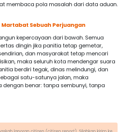
apat membaca pola masalah dari data aduan.
n Martabat Sebuah Perjuangan
bangun kepercayaan dari bawah. Semua
tas dingin jika panitia tetap gemetar,
sendirian, dan masyarakat tetap mencari
 bisikan, maka seluruh kota mendengar suara
anitia berdiri tegak, dinas melindungi, dan
ebagai satu-satunya jalan, maka
a dengan benar: tanpa sembunyi, tanpa
kah laporan citizen (citizen report). Silahkan kirim ke