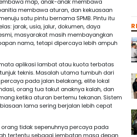
a membawa map, anak-anak membawa
panitia membawa aturan, dan kekuasaan
nuju satu pintu bernama SPMB. Pintu itu
R
as: jarak, usia, jalur, dokumen, daya
 resmi, masyarakat masih membayangkan
pa papan nama, tetapi dipercaya lebih ampuh
semata aplikasi lambat atau kuota terbatas
unjuk teknis. Masalah utama tumbuh dari
ercaya pada jalan belakang, elite lokal
asi, orang tua takut anaknya kalah, dan
amang ketika aturan bertemu tekanan. Sistem
biasaan lama sering berjalan lebih cepat
k orang tidak sepenuhnya percaya pada
olah tertentu sebagai jembatan masa depan