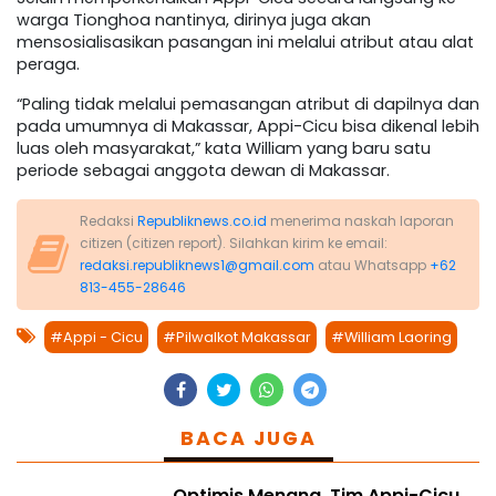
warga Tionghoa nantinya, dirinya juga akan
mensosialisasikan pasangan ini melalui atribut atau alat
peraga.
“Paling tidak melalui pemasangan atribut di dapilnya dan
pada umumnya di Makassar, Appi-Cicu bisa dikenal lebih
luas oleh masyarakat,” kata William yang baru satu
periode sebagai anggota dewan di Makassar.
Redaksi
Republiknews.co.id
menerima naskah laporan
citizen (citizen report). Silahkan kirim ke email:
redaksi.republiknews1@gmail.com
atau Whatsapp
+62
813-455-28646
#Appi - Cicu
#Pilwalkot Makassar
#William Laoring
BACA JUGA
Optimis Menang, Tim Appi-Cicu