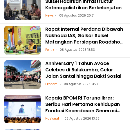
Sulsel Hadirkan Infrastruktur
Ketenagalistrikan Berkelanjutan
News
08 Agustus 2026 20:51
Rapat Internal Perdana Dibawah
Nakhoda IAS, Golkar Sulsel
Matangkan Persiapan Roadshow
ke Daerah
Politik
08 Agustus 2026 18:53
Anniversary 1 Tahun Avoce
Celebes di Bulukumba, Gelar
Jalan Santai hingga Bakti Sosial
Ekonomi
08 Agustus 2026 14:27
Kepala BPOM RI Taruna Ikrar:
Seribu Hari Pertama Kehidupan
Fondasi Kecerdasan Generasi
Masa Depan
Nasional
08 Agustus 2026 13:35