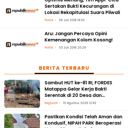
Sertakan Bukti Kecurangan di
Lokasi Rekapitulasi Suara Pilwali
Politik
05 Juli 2018 14:30
Aru: Jangan Percaya Opini
Kemenangan Kolom Kosong!
Politik
03 Juli 2018 20:29
BERITA TERBARU
Sambut HUT ke-81 RI, FORDES
Matappa Gelar Kerja Bakti
Serentak di 20 Desa dan
Kelurahan
Regional
10 Agustus 2026 12:42
Pastikan Kondisi Telah Aman dan
Kondusif, NIPAH PARK Beroperasi