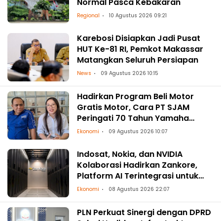
Normal Pasca Kebakaran
Regional
10 Agustus 2026 09:21
Karebosi Disiapkan Jadi Pusat
HUT Ke-81 RI, Pemkot Makassar
Matangkan Seluruh Persiapan
News
09 Agustus 2026 10:15
Hadirkan Program Beli Motor
Gratis Motor, Cara PT SJAM
Peringati 70 Tahun Yamaha
Indonesia dan HUT RI ke-81
Ekonomi
09 Agustus 2026 10:07
Indosat, Nokia, dan NVIDIA
Kolaborasi Hadirkan Zankore,
Platform AI Terintegrasi untuk
Asia-Pasifik
Ekonomi
08 Agustus 2026 22:07
PLN Perkuat Sinergi dengan DPRD