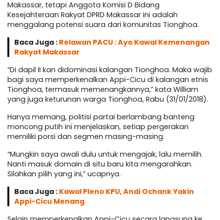
Makassar, tetapi Anggota Komisi D Bidang
Kesejahteraan Rakyat DPRD Makassar ini adalah
menggalang potensi suara dari komunitas Tionghoa.
Baca Juga :
Relawan PACU : Ayo Kawal Kemenangan
Rakyat Makassar
“Di dapil II kan didominasi kalangan Tionghoa. Maka wajib
bagi saya memperkenalkan Appi-Cicu di kalangan etnis
Tionghoa, termasuk memenangkannya,” kata William
yang juga keturunan warga Tionghoa, Rabu (31/01/2018).
Hanya memang, politisi partai berlambang banteng
moncong putih ini menjelaskan, setiap pergerakan
memiliki porsi dan segmen masing-masing.
“Mungkin saya awali dulu untuk mengajak, lalu memilih.
Nanti masuk domain di situ baru kita mengarahkan.
Silahkan pilih yang ini,” ucapnya.
Baca Juga :
Kawal Pleno KPU, Andi Ochank Yakin
Appi-Cicu Menang
Selain memperkenalkan Appi-Cicu secara langsung ke