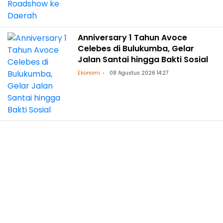
Anniversary 1 Tahun Avoce
Celebes di Bulukumba, Gelar
Jalan Santai hingga Bakti Sosial
Ekonomi
08 Agustus 2026 14:27
Kepala BPOM RI Taruna Ikrar:
Seribu Hari Pertama Kehidupan
Fondasi Kecerdasan Generasi
Masa Depan
Nasional
08 Agustus 2026 13:35