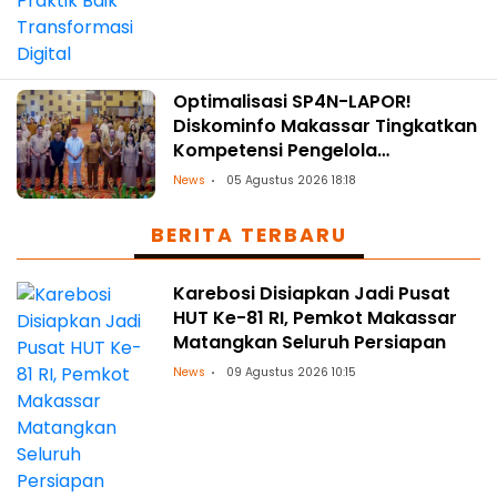
Optimalisasi SP4N-LAPOR!
Diskominfo Makassar Tingkatkan
Kompetensi Pengelola
Pengaduan OPD
News
05 Agustus 2026 18:18
BERITA TERBARU
Karebosi Disiapkan Jadi Pusat
HUT Ke-81 RI, Pemkot Makassar
Matangkan Seluruh Persiapan
News
09 Agustus 2026 10:15