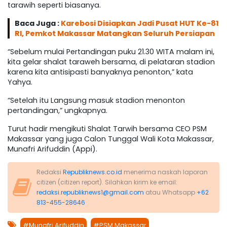
tarawih seperti biasanya.
Baca Juga :
Karebosi Disiapkan Jadi Pusat HUT Ke-81
RI, Pemkot Makassar Matangkan Seluruh Persiapan
“Sebelum mulai Pertandingan puku 21.30 WITA malam ini,
kita gelar shalat taraweh bersama, di pelataran stadion
karena kita antisipasti banyaknya penonton,” kata
Yahya.
“Setelah itu Langsung masuk stadion menonton
pertandingan,” ungkapnya.
Turut hadir mengikuti Shalat Tarwih bersama CEO PSM
Makassar yang juga Calon Tunggal Wali Kota Makassar,
Munafri Arifuddin (Appi).
Redaksi
Republiknews.co.id
menerima naskah laporan
citizen (citizen report). Silahkan kirim ke email:
redaksi.republiknews1@gmail.com
atau Whatsapp
+62
813-455-28646
#Munafri Arifuddin
#PSM Makassar