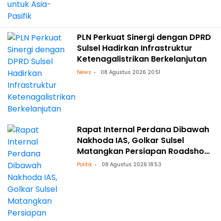
PLN Perkuat Sinergi dengan DPRD
Sulsel Hadirkan Infrastruktur
Ketenagalistrikan Berkelanjutan
News
08 Agustus 2026 20:51
Rapat Internal Perdana Dibawah
Nakhoda IAS, Golkar Sulsel
Matangkan Persiapan Roadshow
ke Daerah
Politik
08 Agustus 2026 18:53