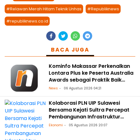
#Relawan Merah Hitam Teknik Unhas
#Republiknews
#republiknews.co.id
BACA JUGA
Kominfo Makassar Perkenalkan
Lontara Plus ke Peserta Australia
Awards sebagai Praktik Baik
Transformasi Digital
News
06 Agustus 2026 04:21
Kolaborasi PLN UIP Sulawesi
Bersama Kejati Sultra Percepat
Pembangunan Infrastruktur
Ketenagalistrikan
Ekonomi
05 Agustus 2026 20:07