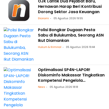
OJK Lantik Dua Pejabat Baru,
Hernawan Harap Beri Kontribusi
Dorong Sektor Jasa Keuangan
Ekonomi
05 Agustus 2026 19:55
Polisi Bongkar Dugaan Pesta
Sabu di Bulukumba, Seorang ASN
Ikut Diamankan
Hukum & Kriminal
05 Agustus 2026 19:44
Optimalisasi SP4N-LAPOR!
Diskominfo Makassar Tingkatkan
Kompetensi Pengelola
Pengaduan OPD
News
05 Agustus 2026 18:18