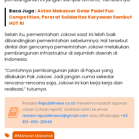
Baca Juga :
Aston Makassar Gelar Padel Fun
Competition, Pererat Solidaritas Karyawan Sambut
HUT RI
Selain itu, pemerintahan Jokowi saat ini lebih baik
dibandingkan pemerintahan sebelumnya. Hal tersebut
dinilai dari gencarnya pemerintahan Jokowi melakukan
pembangunan infrastruktur di sejumlah daerah di
Indonesia.
“Contohnya pembangunan jalan di Papua yang
dilakukan Pak Jokowi. Jadi jangan cuma sekedar
rencana-rencana saja, Jokowi ini kan kerja kerja dan
realisasi,” tuturnya.
Redaksi
Republiknews.co.id
menerima naskah laporan
citizen (citizen report). Silahkan kirim ke email:
redaksi.republiknews1@gmail.com
atau Whatsapp
+62
813-455-28646
#Marwan Massinai