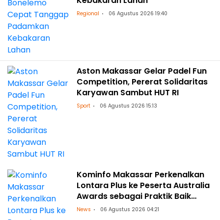
Kebakaran Lahan
Regional
06 Agustus 2026 19:40
Aston Makassar Gelar Padel Fun
Competition, Pererat Solidaritas
Karyawan Sambut HUT RI
Sport
06 Agustus 2026 15:13
Kominfo Makassar Perkenalkan
Lontara Plus ke Peserta Australia
Awards sebagai Praktik Baik
Transformasi Digital
News
06 Agustus 2026 04:21