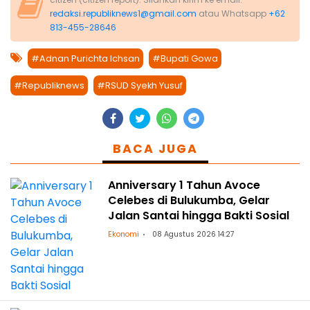
redaksi.republiknews1@gmail.com
atau Whatsapp
+62
813-455-28646
#Adnan Purichta Ichsan
#Bupati Gowa
#Republiknews
#RSUD Syekh Yusuf
BACA JUGA
Anniversary 1 Tahun Avoce
Celebes di Bulukumba, Gelar
Jalan Santai hingga Bakti Sosial
Ekonomi
08 Agustus 2026 14:27