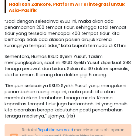
Hadirkan Zankore, Platform AI Terintegrasi untuk
Asia-Pasifik
“Jadi dengan selesainya RSUD ini, maka akan ada
penambahan 200 tempat tidur, sehingga total tempat
tidur yang tersedia mencapai 400 tempat tidur. kita
berharap tidak ada alasan pasien dirujuk karena
kurangnya tempat tidur,” kata bupati termuda di KTI ini.
Sementara, Humas RSUD Syekh Yusuf, Taslim
mengungkapkan, saat ini RSUD Syekh Yusuf diperkuat 398
tenaga perawat dan bidan. Selain itu 30 dokter spesialis,
dokter umum 11 orang dan dokter gigi 5 orang.
“Dengan selesainya RSUD Syekh Yusuf yang mengalami
penambahan ruang inap ini, maka pasti kita akan
membutuhkan tambahan tenaga medis. Karena
kapasitas tempat tidur juga bertambah. Ini yang masih
kita bicarakan berapa kebutuhan pasti penambahan
tenaga medisnya,” ujarnya. (rls)
Redaksi
Republiknews.co.id
menerima naskah laporan
citizen (citizen report). Silahkan kirim ke email: