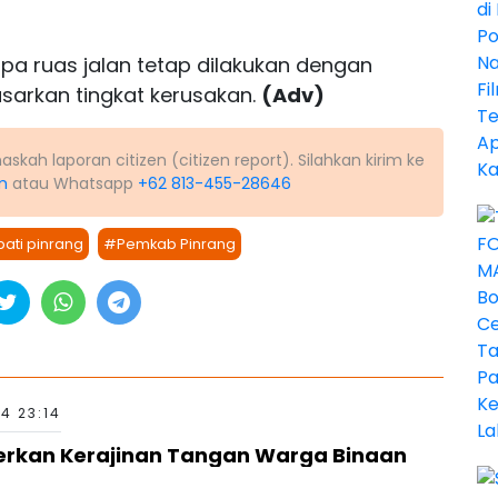
a ruas jalan tetap dilakukan dengan
asarkan tingkat kerusakan.
(Adv)
kah laporan citizen (citizen report). Silahkan kirim ke
m
atau Whatsapp
+62 813-455-28646
ati pinrang
#Pemkab Pinrang
24 23:14
erkan Kerajinan Tangan Warga Binaan