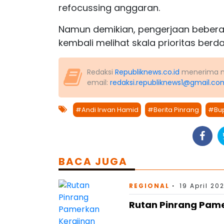
refocussing anggaran.
Namun demikian, pengerjaan beberap
kembali melihat skala prioritas berd
Redaksi
Republiknews.co.id
menerima nas
email:
redaksi.republiknews1@gmail.co
#Andi Irwan Hamid
#Berita Pinrang
#Bup
BACA JUGA
REGIONAL
19 April 20
Rutan Pinrang Pam