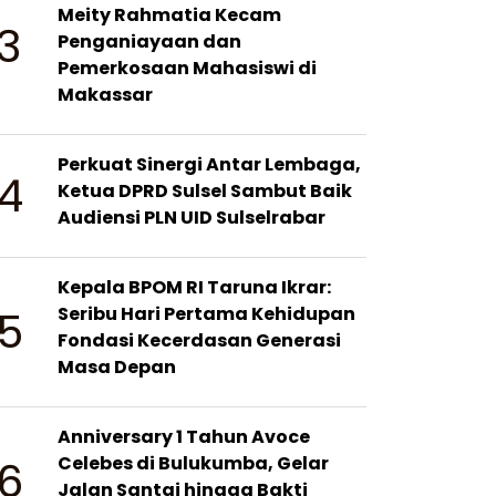
Meity Rahmatia Kecam
3
Penganiayaan dan
Pemerkosaan Mahasiswi di
Makassar
Perkuat Sinergi Antar Lembaga,
4
Ketua DPRD Sulsel Sambut Baik
Audiensi PLN UID Sulselrabar
Kepala BPOM RI Taruna Ikrar:
5
Seribu Hari Pertama Kehidupan
Fondasi Kecerdasan Generasi
Masa Depan
Anniversary 1 Tahun Avoce
6
Celebes di Bulukumba, Gelar
Jalan Santai hingga Bakti