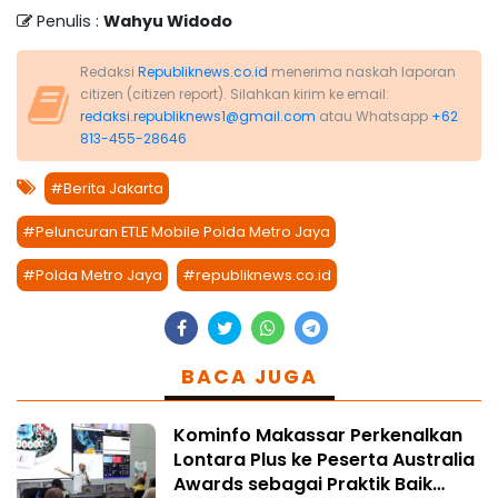
Penulis :
Wahyu Widodo
Redaksi
Republiknews.co.id
menerima naskah laporan
citizen (citizen report). Silahkan kirim ke email:
redaksi.republiknews1@gmail.com
atau Whatsapp
+62
813-455-28646
#Berita Jakarta
#Peluncuran ETLE Mobile Polda Metro Jaya
#Polda Metro Jaya
#republiknews.co.id
BACA JUGA
Kominfo Makassar Perkenalkan
Lontara Plus ke Peserta Australia
Awards sebagai Praktik Baik