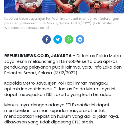
Kapolda Metro Jaya, Irjen Pol Fadil Imran saat memberikan keterangan
pers usai peluncuran ETLE Mobile, Selasa (13/12/2022). (Foto: Wahyu
Widodo/republiknews.co.id)
REPUBLIKNEWS.CO.ID, JAKARTA –
Ditlantas Polda Metro
Jaya resmi melaunching ETLE
mobile
serta dua aplikasi
pendukung pelayanan publik lainnya, yaitu Info Laka dan
Polantas Smart, Selasa (13/12/2022).
Kapolda Metro Jaya, Irjen Pol Fadil Imran mengaku
optimis inovasi-inovasi Ditlantas Polda Metro Jaya ini
dapat mewujudkan DKI Jakarta yang lebih beradab.
Menurutnya, dengan adanya ETLE
mobile
ini dapat
memberikan jaminan kepada masyarakat untuk
mendapatkan kepastian hukum yang adil di jalan raya,
dikawasan yang tidak dipasang ETLE statis.