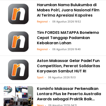
Harumkan Nama Bulukumba di
Mabes Polri, Juara Nasional Film
AI Terima Apresiasi Kapolres
Regional
06 Agustus 2026 19:52
Tim FORDES MATAPPA Bonelemo
Cepat Tanggap Padamkan
Kebakaran Lahan
Regional
06 Agustus 2026 19:40
Aston Makassar Gelar Padel Fun
Competition, Pererat Solidaritas
Karyawan Sambut HUT RI
Sport
06 Agustus 2026 15:13
Kominfo Makassar Perkenalkan
Lontara Plus ke Peserta Australia
Awards sebagai Praktik Baik
Transformasi Digital
News
06 Agustus 2026 04:21