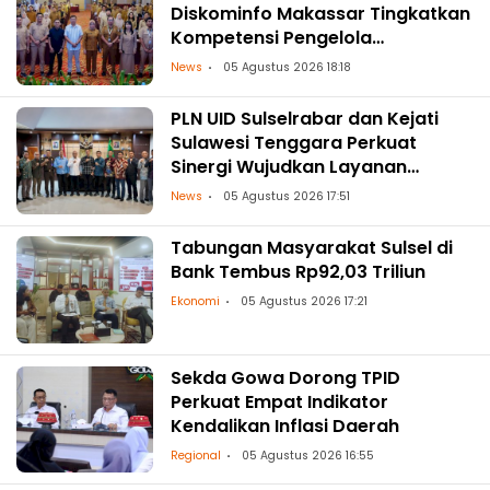
Diskominfo Makassar Tingkatkan
Kompetensi Pengelola
Pengaduan OPD
News
05 Agustus 2026 18:18
PLN UID Sulselrabar dan Kejati
Sulawesi Tenggara Perkuat
Sinergi Wujudkan Layanan
Kelistrikan Andal dengan
News
05 Agustus 2026 17:51
Penguatan Pendampingan
Hukum
Tabungan Masyarakat Sulsel di
Bank Tembus Rp92,03 Triliun
Ekonomi
05 Agustus 2026 17:21
Sekda Gowa Dorong TPID
Perkuat Empat Indikator
Kendalikan Inflasi Daerah
Regional
05 Agustus 2026 16:55