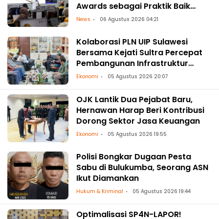
Awards sebagai Praktik Baik
Transformasi Digital
News
06 Agustus 2026 04:21
Kolaborasi PLN UIP Sulawesi
Bersama Kejati Sultra Percepat
Pembangunan Infrastruktur
Ketenagalistrikan
Ekonomi
05 Agustus 2026 20:07
OJK Lantik Dua Pejabat Baru,
Hernawan Harap Beri Kontribusi
Dorong Sektor Jasa Keuangan
Ekonomi
05 Agustus 2026 19:55
Polisi Bongkar Dugaan Pesta
Sabu di Bulukumba, Seorang ASN
Ikut Diamankan
Hukum & Kriminal
05 Agustus 2026 19:44
Optimalisasi SP4N-LAPOR!