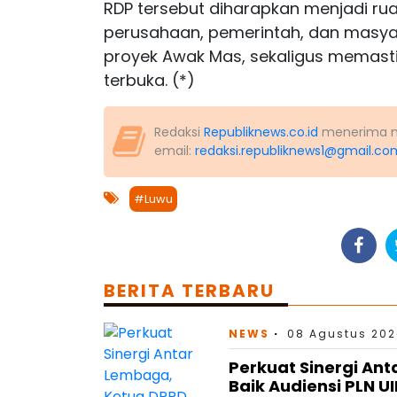
RDP tersebut diharapkan menjadi r
perusahaan, pemerintah, dan masyar
proyek Awak Mas, sekaligus memastik
terbuka. (*)
Redaksi
Republiknews.co.id
menerima nas
email:
redaksi.republiknews1@gmail.co
#Luwu
BERITA TERBARU
NEWS
08 Agustus 202
Perkuat Sinergi An
Baik Audiensi PLN U