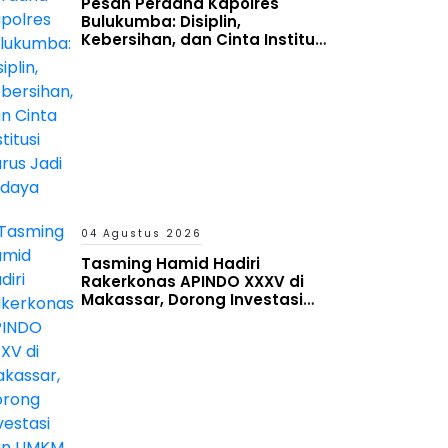
Pesan Perdana Kapolres
Bulukumba: Disiplin,
Kebersihan, dan Cinta Institusi
Harus Jadi Budaya
04 Agustus 2026
Tasming Hamid Hadiri
Rakerkonas APINDO XXXV di
Makassar, Dorong Investasi
dan UMKM Parepare Tembus
Pasar Global