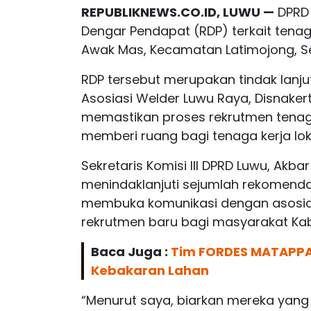
REPUBLIKNEWS.CO.ID, LUWU —
DPRD 
Dengar Pendapat (RDP) terkait tenaga
Awak Mas, Kecamatan Latimojong, Se
RDP tersebut merupakan tindak lan
Asosiasi Welder Luwu Raya, Disnake
memastikan proses rekrutmen tenaga 
memberi ruang bagi tenaga kerja lok
Sekretaris Komisi III DPRD Luwu, Akb
menindaklanjuti sejumlah rekomenda
membuka komunikasi dengan asosias
rekrutmen baru bagi masyarakat Ka
Baca Juga :
Tim FORDES MATAPP
Kebakaran Lahan
“Menurut saya, biarkan mereka yang 