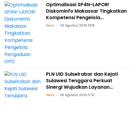
Optimalisasi SP4N-LAPOR!
Diskominfo Makassar Tingkatkan
Kompetensi Pengelola
Pengaduan OPD
News
05 Agustus 2026 18:18
PLN UID Sulselrabar dan Kejati
Sulawesi Tenggara Perkuat
Sinergi Wujudkan Layanan
Kelistrikan Andal dengan
News
05 Agustus 2026 17:51
Penguatan Pendampingan
Hukum