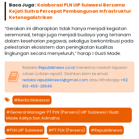
Baca Juga :
Kolaborasi PLN UIP Sulawesi Bersama
Kejati Sultra Percepat Pembangunan Infrastruktur
Ketenagalistrikan
“Gerakan ini diharapkan tidak hanya menjadi kegiatan
seremonial, tetapi juga menjadi budaya yang tertanam
dalam keseharian pegawai, sekaligus berkontribusi pada
pelestarian ekosistem dan peningkatan kualitas
lingkungan secara menyeluruh,” harap I Gusti Made.
Redaksi
Republiknews.co.id
menerima naskah laporan
citizen (citizen report). Silahkan kirim ke email:
redaksi.republiknews1@gmail.com
atau Whatsapp
+62
813-455-28646
#Berita Makassar
#General Manager PT PLN (Persero) UIP Sulawesi I Gusti
Made Aditya San Adinatha
#PLN UIP Sulawesi
#PT PLN (Persero)
#Republiknews