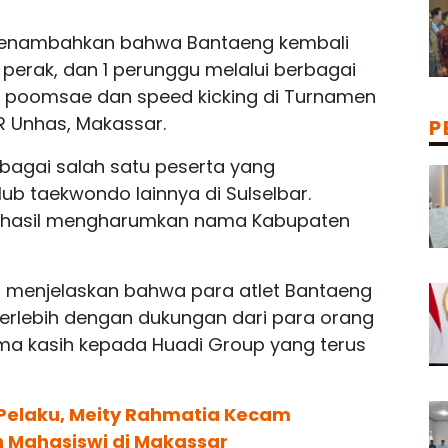
menambahkan bahwa Bantaeng kembali
erak, dan 1 perunggu melalui berbagai
i, poomsae dan speed kicking di Turnamen
R Unhas, Makassar.
P
bagai salah satu peserta yang
ub taekwondo lainnya di Sulselbar.
berhasil mengharumkan nama Kabupaten
ah menjelaskan bahwa para atlet Bantaeng
terlebih dengan dukungan dari para orang
rima kasih kepada Huadi Group yang terus
i Pelaku, Meity Rahmatia Kecam
Mahasiswi di Makassar