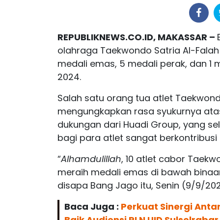
REPUBLIKNEWS.CO.ID, MAKASSAR –
olahraga Taekwondo Satria Al-Falah
medali emas, 5 medali perak, dan 1
2024.
Salah satu orang tua atlet Taekwo
mengungkapkan rasa syukurnya atas
dukungan dari Huadi Group, yang se
bagi para atlet sangat berkontribus
“
Alhamdulillah
, 10 atlet cabor Taekw
meraih medali emas di bawah binaan
disapa Bang Jago itu, Senin (9/9/202
Baca Juga :
Perkuat Sinergi Ant
Baik Audiensi PLN UID Sulselrabar