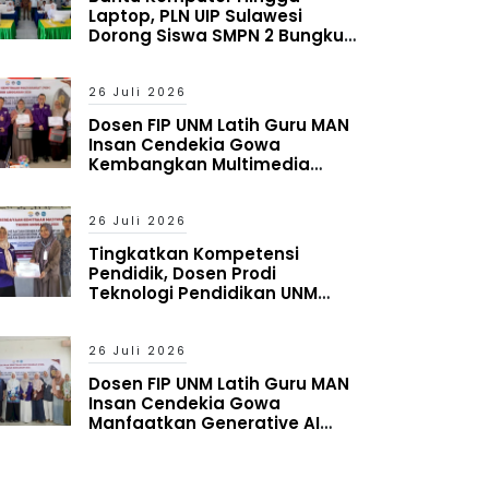
Laptop, PLN UIP Sulawesi
Dorong Siswa SMPN 2 Bungku
Timur Melek Digital
26 Juli 2026
Dosen FIP UNM Latih Guru MAN
Insan Cendekia Gowa
Kembangkan Multimedia
Interaktif Berbasis Augmented
Reality
26 Juli 2026
Tingkatkan Kompetensi
Pendidik, Dosen Prodi
Teknologi Pendidikan UNM
Latih Guru MAN Insan Cendekia
Gowa Manfaatkan Generative
AI
26 Juli 2026
Dosen FIP UNM Latih Guru MAN
Insan Cendekia Gowa
Manfaatkan Generative AI
untuk Penyusunan Aset
Pembelajaran Digital Adaptif