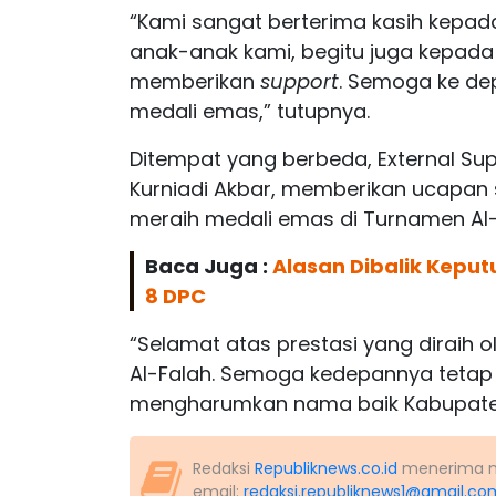
“Kami sangat berterima kasih kepa
anak-anak kami, begitu juga kepada 
memberikan
support
. Semoga ke dep
medali emas,” tutupnya.
Ditempat yang berbeda, External Sup
Kurniadi Akbar, memberikan ucapan 
meraih medali emas di Turnamen Al
Baca Juga :
Alasan Dibalik Keput
8 DPC
“Selamat atas prestasi yang diraih
Al-Falah. Semoga kedepannya tetap
mengharumkan nama baik Kabupaten
Redaksi
Republiknews.co.id
menerima nas
email:
redaksi.republiknews1@gmail.co