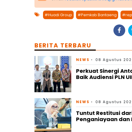
#Huadi Group
#Pemkab Bantaeng
#rep
BERITA TERBARU
NEWS
08 Agustus 202
Perkuat Sinergi An
Baik Audiensi PLN U
NEWS
08 Agustus 202
Tuntut Restitusi da
Penganiayaan dan 