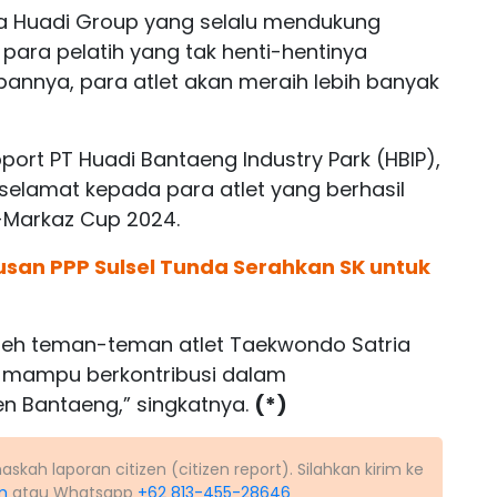
da Huadi Group yang selalu mendukung
para pelatih yang tak henti-hentinya
annya, para atlet akan meraih lebih banyak
port PT Huadi Bantaeng Industry Park (HBIP),
selamat kepada para atlet yang berhasil
-Markaz Cup 2024.
usan PPP Sulsel Tunda Serahkan SK untuk
 oleh teman-teman atlet Taekwondo Satria
 mampu berkontribusi dalam
 Bantaeng,” singkatnya.
(*)
kah laporan citizen (citizen report). Silahkan kirim ke
m
atau Whatsapp
+62 813-455-28646