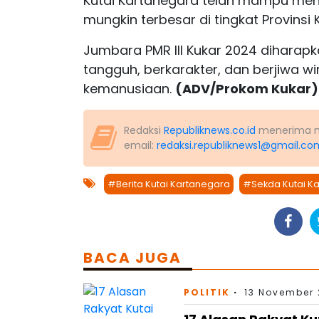
Kutai Kartanegara telah mampu men
mungkin terbesar di tingkat Provinsi
Jumbara PMR III Kukar 2024 diharapk
tangguh, berkarakter, dan berjiwa wi
kemanusiaan.
(ADV/Prokom Kukar)
Redaksi
Republiknews.co.id
menerima nas
email:
redaksi.republiknews1@gmail.co
#Berita Kutai Kartanegara
#Sekda Kutai K
BACA JUGA
POLITIK
13 November 