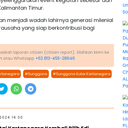
yelenggarakan event kegiatan sebesar dan
 Kalimantan Timur.
an menjadi wadah lahirnya generasi milenial
rausaha yang siap berkontribusi bagi
kah laporan citizen (citizen report). Silahkan kirim ke
m
atau Whatsapp
+62 813-455-28646
artanegara
#Sunggono
#Sunggono Kutai Kartanegara
2024 14:30