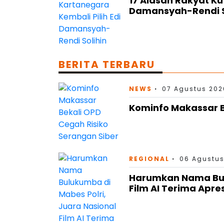
17 Alasan Rakyat Ku
Damansyah-Rendi S
BERITA TERBARU
NEWS
07 Agustus 202
Kominfo Makassar B
REGIONAL
06 Agustus
Harumkan Nama Bulu
Film AI Terima Apre