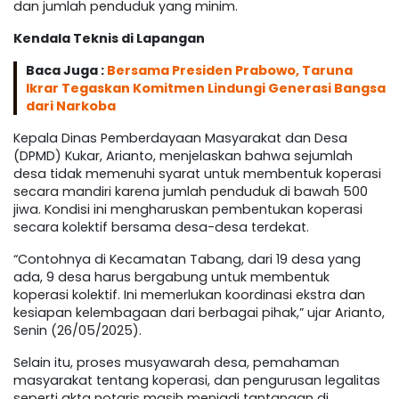
dan jumlah penduduk yang minim.
Kendala Teknis di Lapangan
Baca Juga :
Bersama Presiden Prabowo, Taruna
Ikrar Tegaskan Komitmen Lindungi Generasi Bangsa
dari Narkoba
Kepala Dinas Pemberdayaan Masyarakat dan Desa
(DPMD) Kukar, Arianto, menjelaskan bahwa sejumlah
desa tidak memenuhi syarat untuk membentuk koperasi
secara mandiri karena jumlah penduduk di bawah 500
jiwa. Kondisi ini mengharuskan pembentukan koperasi
secara kolektif bersama desa-desa terdekat.
“Contohnya di Kecamatan Tabang, dari 19 desa yang
ada, 9 desa harus bergabung untuk membentuk
koperasi kolektif. Ini memerlukan koordinasi ekstra dan
kesiapan kelembagaan dari berbagai pihak,” ujar Arianto,
Senin (26/05/2025).
Selain itu, proses musyawarah desa, pemahaman
masyarakat tentang koperasi, dan pengurusan legalitas
seperti akta notaris masih menjadi tantangan di