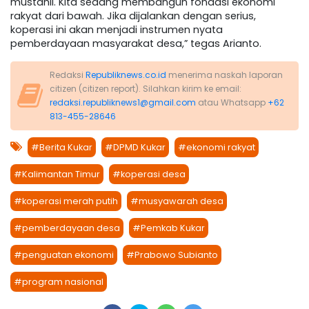
mustahil. Kita sedang membangun fondasi ekonomi
rakyat dari bawah. Jika dijalankan dengan serius,
koperasi ini akan menjadi instrumen nyata
pemberdayaan masyarakat desa,” tegas Arianto.
Redaksi
Republiknews.co.id
menerima naskah laporan
citizen (citizen report). Silahkan kirim ke email:
redaksi.republiknews1@gmail.com
atau Whatsapp
+62
813-455-28646
#Berita Kukar
#DPMD Kukar
#ekonomi rakyat
#Kalimantan Timur
#koperasi desa
#koperasi merah putih
#musyawarah desa
#pemberdayaan desa
#Pemkab Kukar
#penguatan ekonomi
#Prabowo Subianto
#program nasional