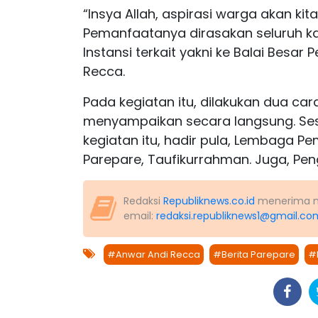
“Insya Allah, aspirasi warga akan kita
Pemanfaatanya dirasakan seluruh kal
Instansi terkait yakni ke Balai Besar
Recca.
Pada kegiatan itu, dilakukan dua ca
menyampaikan secara langsung. Sesi
kegiatan itu, hadir pula, Lembaga P
Parepare, Taufikurrahman. Juga, Peng
Redaksi
Republiknews.co.id
menerima nas
email:
redaksi.republiknews1@gmail.co
#Anwar Andi Recca
#Berita Parepare
#L