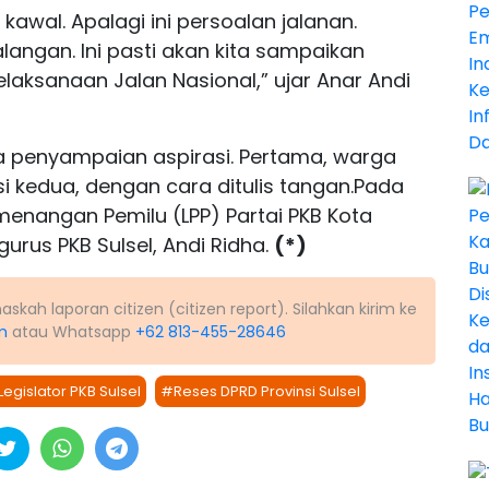
 kawal. Apalagi ini persoalan jalanan.
angan. Ini pasti akan kita sampaikan
 Pelaksanaan Jalan Nasional,” ujar Anar Andi
ra penyampaian aspirasi. Pertama, warga
 kedua, dengan cara ditulis tangan.Pada
emenangan Pemilu (LPP) Partai PKB Kota
urus PKB Sulsel, Andi Ridha.
(*)
kah laporan citizen (citizen report). Silahkan kirim ke
m
atau Whatsapp
+62 813-455-28646
egislator PKB Sulsel
#Reses DPRD Provinsi Sulsel