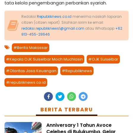
tata kelola pengembangan perbankan syariah.
Redaksi
Republiknews.co.id
menerima naskah laporan
citizen (citizen report). Silahkan kirim ke email:
redaksi.republiknews1@gmail.com
atau Whatsapp
+62
813-455-28646
#Berita Makassar
#Kepala OJK Sulselbar Moch Muchlasin
#OJK Sulselbar
#Otoritas Jasa Keuangan
#Republiknews
#republiknews.co.id
BERITA TERBARU
Anniversary 1 Tahun Avoce
Celebes di Bulukumba, Gelar