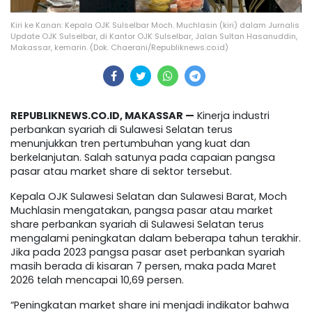
Kiri ke Kanan: Kepala OJK Sulselbar Moch. Muchlasin (kiri) dalam Jurnalis
Update OJK Sulselbar, di Kantor OJK Sulselbar, Jalan Sultan Hasanuddin,
Makassar, kemarin. (Dok. Chaerani/Republiknews.co.id)
REPUBLIKNEWS.CO.ID, MAKASSAR —
Kinerja industri
perbankan syariah di Sulawesi Selatan terus
menunjukkan tren pertumbuhan yang kuat dan
berkelanjutan. Salah satunya pada capaian pangsa
pasar atau market share di sektor tersebut.
Kepala OJK Sulawesi Selatan dan Sulawesi Barat, Moch
Muchlasin mengatakan, pangsa pasar atau market
share perbankan syariah di Sulawesi Selatan terus
mengalami peningkatan dalam beberapa tahun terakhir.
Jika pada 2023 pangsa pasar aset perbankan syariah
masih berada di kisaran 7 persen, maka pada Maret
2026 telah mencapai 10,69 persen.
“Peningkatan market share ini menjadi indikator bahwa