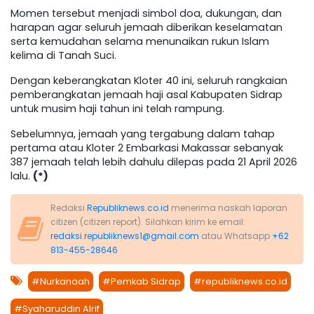
Momen tersebut menjadi simbol doa, dukungan, dan
harapan agar seluruh jemaah diberikan keselamatan
serta kemudahan selama menunaikan rukun Islam
kelima di Tanah Suci.
Dengan keberangkatan Kloter 40 ini, seluruh rangkaian
pemberangkatan jemaah haji asal Kabupaten Sidrap
untuk musim haji tahun ini telah rampung.
Sebelumnya, jemaah yang tergabung dalam tahap
pertama atau Kloter 2 Embarkasi Makassar sebanyak
387 jemaah telah lebih dahulu dilepas pada 21 April 2026
lalu.
(*)
Redaksi
Republiknews.co.id
menerima naskah laporan
citizen (citizen report). Silahkan kirim ke email:
redaksi.republiknews1@gmail.com
atau Whatsapp
+62
813-455-28646
#Nurkanaah
#Pemkab Sidrap
#republiknews.co.id
#Syaharuddin Alrif