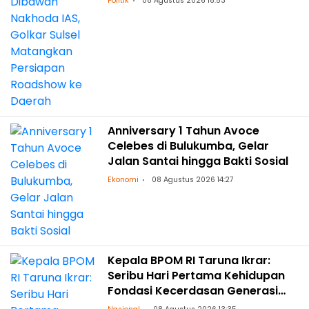
Politik
08 Agustus 2026 18:53
Anniversary 1 Tahun Avoce
Celebes di Bulukumba, Gelar
Jalan Santai hingga Bakti Sosial
Ekonomi
08 Agustus 2026 14:27
Kepala BPOM RI Taruna Ikrar:
Seribu Hari Pertama Kehidupan
Fondasi Kecerdasan Generasi
Masa Depan