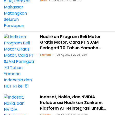
News
09 Agustus 2026 10:15
Hadirkan Program Beli Motor
Gratis Motor, Cara PT SJAM
Peringati 70 Tahun Yamaha
Indonesia dan HUT RI ke-81
Ekonomi
09 Agustus 2026 10:07
Indosat, Nokia, dan NVIDIA
Kolaborasi Hadirkan Zankore,
Platform AI Terintegrasi untuk
Asia-Pasifik