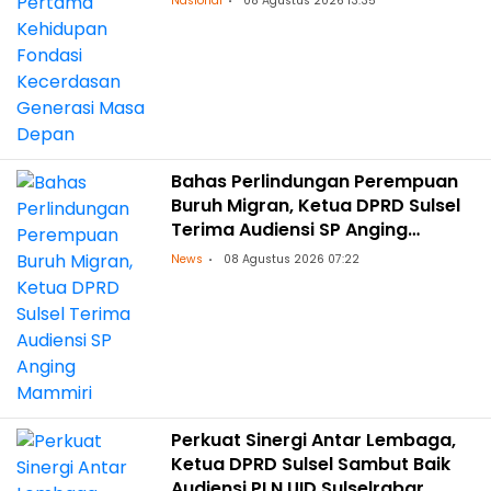
Nasional
08 Agustus 2026 13:35
Bahas Perlindungan Perempuan
Buruh Migran, Ketua DPRD Sulsel
Terima Audiensi SP Anging
Mammiri
News
08 Agustus 2026 07:22
Perkuat Sinergi Antar Lembaga,
Ketua DPRD Sulsel Sambut Baik
Audiensi PLN UID Sulselrabar