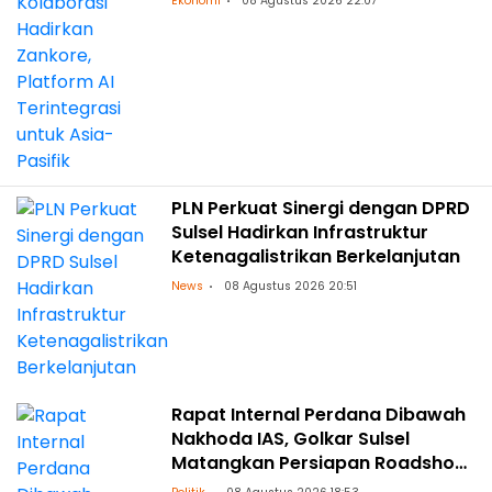
Ekonomi
08 Agustus 2026 22:07
PLN Perkuat Sinergi dengan DPRD
Sulsel Hadirkan Infrastruktur
Ketenagalistrikan Berkelanjutan
News
08 Agustus 2026 20:51
Rapat Internal Perdana Dibawah
Nakhoda IAS, Golkar Sulsel
Matangkan Persiapan Roadshow
ke Daerah