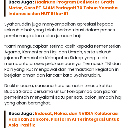
Baca Juga :
Hadirkan Program Beli Motor Gratis
Motor, Cara PT SJAM Peringati 70 Tahun Yamaha
Indonesia dan HUT RI ke-81
Syaharuddin juga menyampaikan apresiasi kepada
seluruh pihak yang telah berkontribusi dalam proses
pemberangkatan calon jemaah haji.
“Kami mengucapkan terima kasih kepada Kementerian
Agama, Kementerian Haji dan Umrah, serta seluruh
jajaran Pemerintah Kabupaten Sidrap yang telah
membantu proses pelaksanaannya. Termasuk TNI dan
Polri yang ikut mengawal dan memastikan kegiatan ini
berjalan aman dan lancar,” kata Syaharuddin.
Di akhir acara, suasana haru semakin terasa ketika
Bupati Sidrap bersama unsur Forkopimda dan jajaran
pemerintah menyalami satu per satu calon jemaah haji
yang akan berangkat.
Baca Juga :
Indosat, Nokia, dan NVIDIA Kolaborasi
Hadirkan Zankore, Platform AI Terintegrasi untuk
Asia-Pasifik