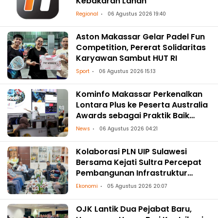
Kebakaran Lahan
Regional
06 Agustus 2026 19:40
Aston Makassar Gelar Padel Fun
Competition, Pererat Solidaritas
Karyawan Sambut HUT RI
Sport
06 Agustus 2026 15:13
Kominfo Makassar Perkenalkan
Lontara Plus ke Peserta Australia
Awards sebagai Praktik Baik
Transformasi Digital
News
06 Agustus 2026 04:21
Kolaborasi PLN UIP Sulawesi
Bersama Kejati Sultra Percepat
Pembangunan Infrastruktur
Ketenagalistrikan
Ekonomi
05 Agustus 2026 20:07
OJK Lantik Dua Pejabat Baru,