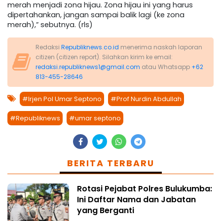
merah menjadi zona hijau. Zona hijau ini yang harus
dipertahankan, jangan sampai balik lagi (ke zona
merah),” sebutnya. (rls)
Redaksi
Republiknews.co.id
menerima naskah laporan
citizen (citizen report). Silahkan kirim ke email:
redaksi.republiknews1@gmail.com
atau Whatsapp
+62
813-455-28646
#Irjen Pol Umar Septono
#Prof Nurdin Abdullah
#Republiknews
#umar septono
BERITA TERBARU
Rotasi Pejabat Polres Bulukumba:
Ini Daftar Nama dan Jabatan
yang Berganti