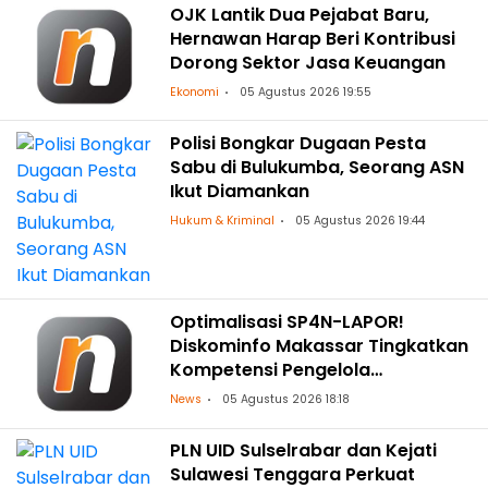
OJK Lantik Dua Pejabat Baru,
Hernawan Harap Beri Kontribusi
Dorong Sektor Jasa Keuangan
Ekonomi
05 Agustus 2026 19:55
Polisi Bongkar Dugaan Pesta
Sabu di Bulukumba, Seorang ASN
Ikut Diamankan
Hukum & Kriminal
05 Agustus 2026 19:44
Optimalisasi SP4N-LAPOR!
Diskominfo Makassar Tingkatkan
Kompetensi Pengelola
Pengaduan OPD
News
05 Agustus 2026 18:18
PLN UID Sulselrabar dan Kejati
Sulawesi Tenggara Perkuat