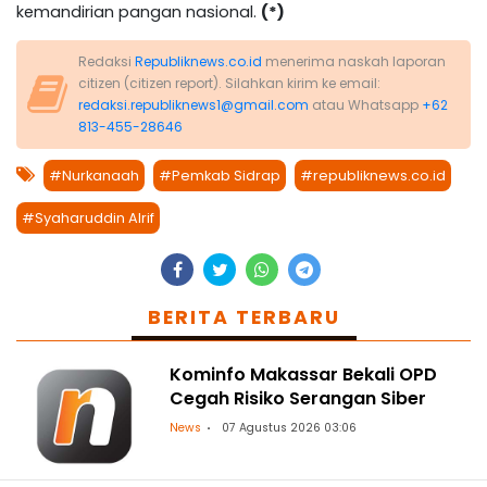
kemandirian pangan nasional.
(*)
Redaksi
Republiknews.co.id
menerima naskah laporan
citizen (citizen report). Silahkan kirim ke email:
redaksi.republiknews1@gmail.com
atau Whatsapp
+62
813-455-28646
#Nurkanaah
#Pemkab Sidrap
#republiknews.co.id
#Syaharuddin Alrif
BERITA TERBARU
Kominfo Makassar Bekali OPD
Cegah Risiko Serangan Siber
News
07 Agustus 2026 03:06