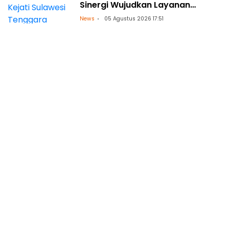
Sinergi Wujudkan Layanan
Kelistrikan Andal dengan
News
05 Agustus 2026 17:51
Penguatan Pendampingan
Hukum
Redaksi
Tentang Kami
Beriklan
Pedoman Media Siber
Kontak Kami
Privacy Policy