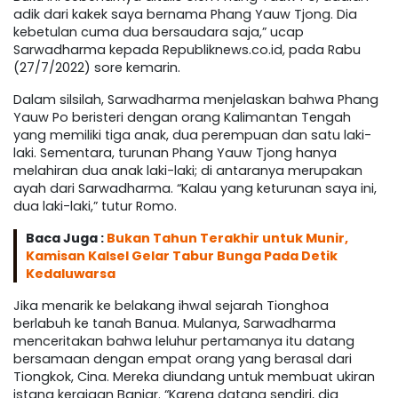
adik dari kakek saya bernama Phang Yauw Tjong. Dia
kebetulan cuma dua bersaudara saja,” ucap
Sarwadharma kepada Republiknews.co.id, pada Rabu
(27/7/2022) sore kemarin.
Dalam silsilah, Sarwadharma menjelaskan bahwa Phang
Yauw Po beristeri dengan orang Kalimantan Tengah
yang memiliki tiga anak, dua perempuan dan satu laki-
laki. Sementara, turunan Phang Yauw Tjong hanya
melahiran dua anak laki-laki; di antaranya merupakan
ayah dari Sarwadharma. “Kalau yang keturunan saya ini,
dua laki-laki,” tutur Romo.
Baca Juga :
Bukan Tahun Terakhir untuk Munir,
Kamisan Kalsel Gelar Tabur Bunga Pada Detik
Kedaluwarsa
Jika menarik ke belakang ihwal sejarah Tionghoa
berlabuh ke tanah Banua. Mulanya, Sarwadharma
menceritakan bahwa leluhur pertamanya itu datang
bersamaan dengan empat orang yang berasal dari
Tiongkok, Cina. Mereka diundang untuk membuat ukiran
istana kerajaan Banjar. “Karena datang sendiri, dia