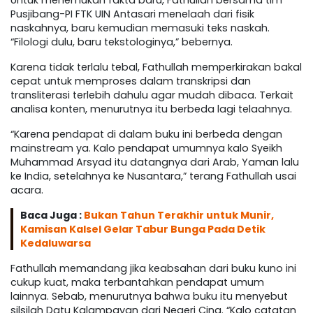
Untuk menemukan fakta baru, Fathullah bersama tim
Pusjibang-PI FTK UIN Antasari menelaah dari fisik
naskahnya, baru kemudian memasuki teks naskah.
“Filologi dulu, baru tekstologinya,” bebernya.
Karena tidak terlalu tebal, Fathullah memperkirakan bakal
cepat untuk memproses dalam transkripsi dan
transliterasi terlebih dahulu agar mudah dibaca. Terkait
analisa konten, menurutnya itu berbeda lagi telaahnya.
“Karena pendapat di dalam buku ini berbeda dengan
mainstream ya. Kalo pendapat umumnya kalo Syeikh
Muhammad Arsyad itu datangnya dari Arab, Yaman lalu
ke India, setelahnya ke Nusantara,” terang Fathullah usai
acara.
Baca Juga :
Bukan Tahun Terakhir untuk Munir,
Kamisan Kalsel Gelar Tabur Bunga Pada Detik
Kedaluwarsa
Fathullah memandang jika keabsahan dari buku kuno ini
cukup kuat, maka terbantahkan pendapat umum
lainnya. Sebab, menurutnya bahwa buku itu menyebut
silsilah Datu Kalampayan dari Negeri Cina. “Kalo catatan