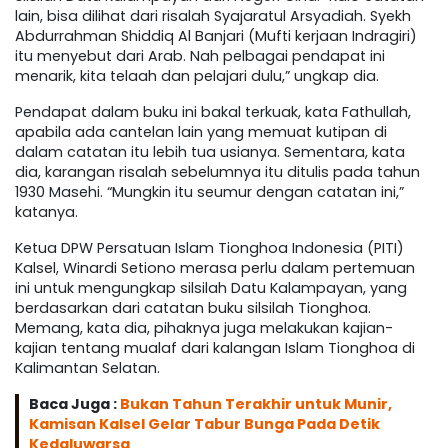
lain, bisa dilihat dari risalah Syajaratul Arsyadiah. Syekh
Abdurrahman Shiddiq Al Banjari (Mufti kerjaan Indragiri)
itu menyebut dari Arab. Nah pelbagai pendapat ini
menarik, kita telaah dan pelajari dulu,” ungkap dia.
Pendapat dalam buku ini bakal terkuak, kata Fathullah,
apabila ada cantelan lain yang memuat kutipan di
dalam catatan itu lebih tua usianya. Sementara, kata
dia, karangan risalah sebelumnya itu ditulis pada tahun
1930 Masehi. “Mungkin itu seumur dengan catatan ini,”
katanya.
Ketua DPW Persatuan Islam Tionghoa Indonesia (PITI)
Kalsel, Winardi Setiono merasa perlu dalam pertemuan
ini untuk mengungkap silsilah Datu Kalampayan, yang
berdasarkan dari catatan buku silsilah Tionghoa.
Memang, kata dia, pihaknya juga melakukan kajian-
kajian tentang mualaf dari kalangan Islam Tionghoa di
Kalimantan Selatan.
Baca Juga :
Bukan Tahun Terakhir untuk Munir,
Kamisan Kalsel Gelar Tabur Bunga Pada Detik
Kedaluwarsa