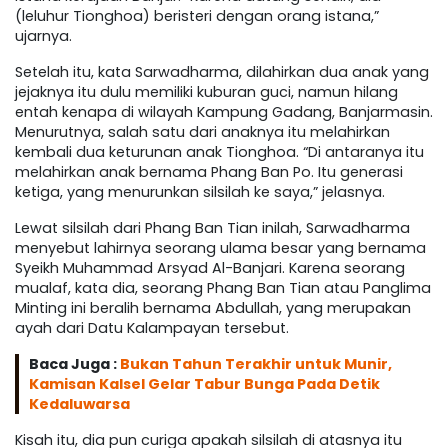
(leluhur Tionghoa) beristeri dengan orang istana,”
ujarnya.
Setelah itu, kata Sarwadharma, dilahirkan dua anak yang
jejaknya itu dulu memiliki kuburan guci, namun hilang
entah kenapa di wilayah Kampung Gadang, Banjarmasin.
Menurutnya, salah satu dari anaknya itu melahirkan
kembali dua keturunan anak Tionghoa. “Di antaranya itu
melahirkan anak bernama Phang Ban Po. Itu generasi
ketiga, yang menurunkan silsilah ke saya,” jelasnya.
Lewat silsilah dari Phang Ban Tian inilah, Sarwadharma
menyebut lahirnya seorang ulama besar yang bernama
Syeikh Muhammad Arsyad Al-Banjari. Karena seorang
mualaf, kata dia, seorang Phang Ban Tian atau Panglima
Minting ini beralih bernama Abdullah, yang merupakan
ayah dari Datu Kalampayan tersebut.
Baca Juga :
Bukan Tahun Terakhir untuk Munir,
Kamisan Kalsel Gelar Tabur Bunga Pada Detik
Kedaluwarsa
Kisah itu, dia pun curiga apakah silsilah di atasnya itu