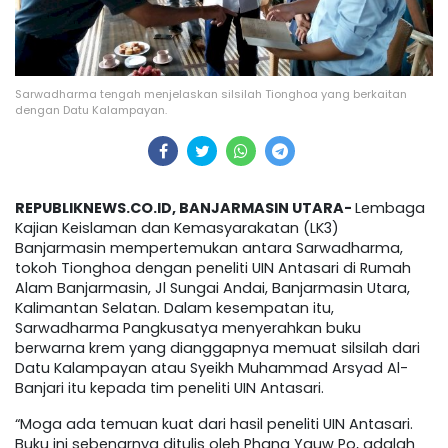
Sarwadharma tengah menjelaskan silsilah Tionghoa yang berkaitan
dengan Datu Kalampayan.
REPUBLIKNEWS.CO.ID, BANJARMASIN UTARA-
Lembaga
Kajian Keislaman dan Kemasyarakatan (LK3)
Banjarmasin mempertemukan antara Sarwadharma,
tokoh Tionghoa dengan peneliti UIN Antasari di Rumah
Alam Banjarmasin, Jl Sungai Andai, Banjarmasin Utara,
Kalimantan Selatan. Dalam kesempatan itu,
Sarwadharma Pangkusatya menyerahkan buku
berwarna krem yang dianggapnya memuat silsilah dari
Datu Kalampayan atau Syeikh Muhammad Arsyad Al-
Banjari itu kepada tim peneliti UIN Antasari.
“Moga ada temuan kuat dari hasil peneliti UIN Antasari.
Buku ini sebenarnya ditulis oleh Phang Yauw Po, adalah