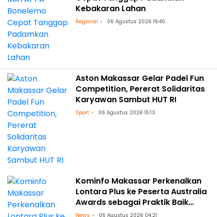
Kebakaran Lahan
Regional
06 Agustus 2026 19:40
Aston Makassar Gelar Padel Fun
Competition, Pererat Solidaritas
Karyawan Sambut HUT RI
Sport
06 Agustus 2026 15:13
Kominfo Makassar Perkenalkan
Lontara Plus ke Peserta Australia
Awards sebagai Praktik Baik
Transformasi Digital
News
06 Agustus 2026 04:21