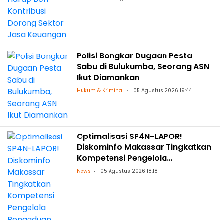
Polisi Bongkar Dugaan Pesta
Sabu di Bulukumba, Seorang ASN
Ikut Diamankan
Hukum & Kriminal
05 Agustus 2026 19:44
Optimalisasi SP4N-LAPOR!
Diskominfo Makassar Tingkatkan
Kompetensi Pengelola
Pengaduan OPD
News
05 Agustus 2026 18:18