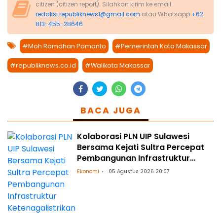
citizen (citizen report). Silahkan kirim ke email:
redaksi.republiknews1@gmail.com
atau Whatsapp
+62
813-455-28646
#Moh Ramdhan Pomanto
#Pemerintah Kota Makassar
#republiknews.co.id
#Walikota Makassar
BACA JUGA
Kolaborasi PLN UIP Sulawesi
Bersama Kejati Sultra Percepat
Pembangunan Infrastruktur
Ketenagalistrikan
Ekonomi
05 Agustus 2026 20:07