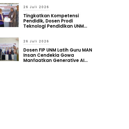
Reality
26 Juli 2026
Tingkatkan Kompetensi
Pendidik, Dosen Prodi
Teknologi Pendidikan UNM
Latih Guru MAN Insan Cendekia
Gowa Manfaatkan Generative
AI
26 Juli 2026
Dosen FIP UNM Latih Guru MAN
Insan Cendekia Gowa
Manfaatkan Generative AI
untuk Penyusunan Aset
Pembelajaran Digital Adaptif