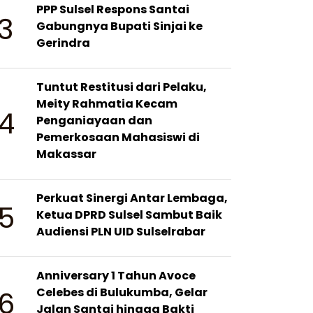
PPP Sulsel Respons Santai
3
Gabungnya Bupati Sinjai ke
Gerindra
Tuntut Restitusi dari Pelaku,
Meity Rahmatia Kecam
4
Penganiayaan dan
Pemerkosaan Mahasiswi di
Makassar
Perkuat Sinergi Antar Lembaga,
5
Ketua DPRD Sulsel Sambut Baik
Audiensi PLN UID Sulselrabar
Anniversary 1 Tahun Avoce
6
Celebes di Bulukumba, Gelar
Jalan Santai hingga Bakti