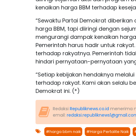
kenaikan harga BBM terhadap keseja
“Sewaktu Partai Demokrat diberikan
harga BBM, tapi diiringi dengan sej
mengurangi dampak kenaikan harga 
Pemerintah harus hadir untuk rakyat
terhadap rakyatnya. Pemerintah tida
hindari pernyataan-pernyataan yang
“Setiap kebijakan hendaknya melalu
terhadap rakyat. Kami akan selalu bera
Demokrat ini. (*)
Redaksi
Republiknews.co.id
menerima nas
email:
redaksi.republiknews1@gmail.co
#harga bbm naik
#Harga Pertalite Naik