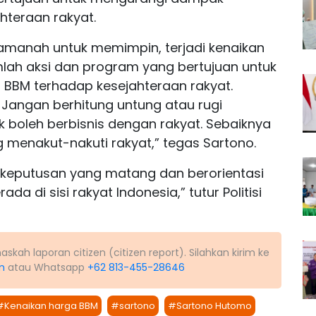
hteraan rakyat.
 amanah untuk memimpin, terjadi kenaikan
umlah aksi dan program yang bertujuan untuk
BBM terhadap kesejahteraan rakyat.
. Jangan berhitung untung atau rugi
k boleh berbisnis dengan rakyat. Sebaiknya
 menakut-nakuti rakyat,” tegas Sartono.
i keputusan yang matang dan berorientasi
da di sisi rakyat Indonesia,” tutur Politisi
kah laporan citizen (citizen report). Silahkan kirim ke
m
atau Whatsapp
+62 813-455-28646
#Kenaikan harga BBM
#sartono
#Sartono Hutomo