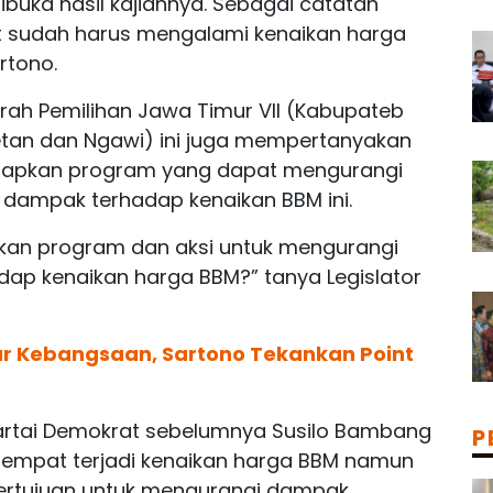
ibuka hasil kajiannya. Sebagai catatan
t sudah harus mengalami kenaikan harga
rtono.
erah Pemilihan Jawa Timur VII (Kabupateb
etan dan Ngawi) ini juga mempertanyakan
iapkan program yang dapat mengurangi
ampak terhadap kenaikan BBM ini.
kan program dan aksi untuk mengurangi
ap kenaikan harga BBM?” tanya Legislator
lar Kebangsaan, Sartono Tekankan Point
artai Demokrat sebelumnya Susilo Bambang
P
sempat terjadi kenaikan harga BBM namun
 bertujuan untuk mengurangi dampak