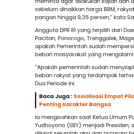
meminta agar dilakukan kajian dan d
sebelum dinaikkan harga BBM, rakya
pangan hingga 9,35 persen,” kata Sa
Anggota DPR RI yang terpilih dari Da
Pacitan, Ponorogo, Trenggalek, Mag
apakah Pemerintah sudah mempers
beban masyarakat yang mengalami d
“Apakah pemerintah sudah menyiap
beban rakyat yang terdampak terhad
Dua Periode ini.
Baca Juga :
Sosialisasi Empat Pi
Penting Karakter Bangsa
Ia mengisahkan saat Ketua Umum P
Yudhoyono (SBY) menjadi Presiden, 
diiringi sejumlah aksi dan program