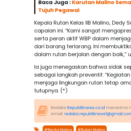
Baca Juga :
Karutan Malino Sem
Tujuh Pegawai
Kepala Rutan Kelas IIB Malino, Dedy 
capaian ini. “Kami sangat mengapres
serta peran aktif WBP dalam menjaga
dari barang terlarang. Ini membuk
dalam rutan berjalan dengan baik,” 
Ia juga menegaskan bahwa sidak seper
sebagai langkah preventif. “Kegiata
menjaga lingkungan rutan tetap am
tutupnya. (*)
Redaksi
Republiknews.co.id
menerima nas
email:
redaksi.republiknews1@gmail.co
#Berita Malino
#Rutan Malino