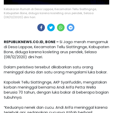
Kebakaran Rumah di Desa Lappae, Kecamatan Tellu Siattingnge,
Kabupaten Bone, diduga karena kosleting arus pendek, Selasa
(08/12/2020) dini hari.
REPUBLIKNEWS.CO.ID, BONE –
Si Jago merah mengamuk
di Desa Lappae, Kecamatan Tellu Siattingnge, Kabupaten
Bone, diduga karena kosleting arus pendek, Selasa
(08/12/2020) dini hari.
Dalam peristiwa tersebut dikabarkan satu orang
meninggal dunia dan satu orang mengalami luka bakar.
Kapolsek Tellu Siattingnge, AKP Syarifuddin, mengatakan
korban meninggal bernama Andi Arifa Petta Wella
berusia 70 tahun, dengan luka bakar di beberapa bagian
tubuhnya.
“Keduanya nenek dan cucu. Andi Arifa meninggal karena
terjebak api, sedangkan cucunya Atifah berhasil