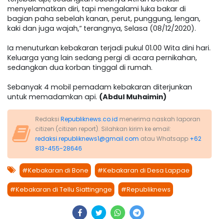
menyelamatkan diri, tapi mengalami luka bakar di
bagian paha sebelah kanan, perut, punggung, lengan,
kaki dan juga wajah,” terangnya, Selasa (08/12/2020).
Ia menuturkan kebakaran terjadi pukul 01.00 Wita dini hari.
Keluarga yang lain sedang pergi di acara pernikahan,
sedangkan dua korban tinggal di rumah.
Sebanyak 4 mobil pemadam kebakaran diterjunkan
untuk memadamkan api.
(Abdul Muhaimin)
Redaksi
Republiknews.co.id
menerima naskah laporan
citizen (citizen report). Silahkan kirim ke email:
redaksi.republiknews1@gmail.com
atau Whatsapp
+62
813-455-28646
#Kebakaran di Bone
#Kebakaran di Desa Lappae
#Kebakaran di Tellu Siattingnge
#Republiknews