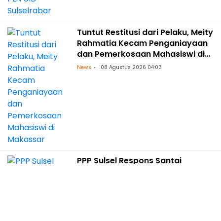
Tuntut Restitusi dari Pelaku, Meity
Rahmatia Kecam Penganiayaan
dan Pemerkosaan Mahasiswi di
Makassar
News
08 Agustus 2026 04:03
PPP Sulsel Respons Santai
Gabungnya Bupati Sinjai ke
Gerindra
Politik
08 Agustus 2026 03:46