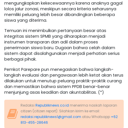
mengungkapkan kekecewaannya karena anaknya gagal
lolos jalur zonasi, meskipun secara kriteria seharusnya
memiliki peluang lebih besar dibandingkan beberapa
siswa yang diterima.
Temuan ini menimbulkan pertanyaan besar atas
integritas sistem SPMB yang diharapkan menjadi
instrumen transparan dan adil dalam proses
penerimaan siswa baru. Dugaan bahwa celah dalam
sistem dapat disalahgunakan menjadi perhatian serius
berbagai pihak.
Pemkot Parepare pun menegaskan bahwa langkah-
langkah evaluasi dan pengawasan lebih ketat akan terus
dilakukan untuk menutup peluang praktik-praktik curang
dan memastikan bahwa sistem PPDB benar-benar
menjunjung asas keadilan dan akuntabilitas. (*)
Redaksi
Republiknews.co.id
menerima naskah laporan
citizen (citizen report). Silahkan kirim ke email:
redaksi.republiknews1@gmail.com
atau Whatsapp
+62
813-455-28646