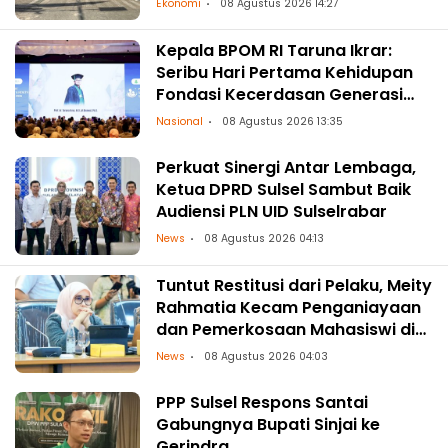
Ekonomi
08 Agustus 2026 14:27
Kepala BPOM RI Taruna Ikrar:
Seribu Hari Pertama Kehidupan
Fondasi Kecerdasan Generasi
Masa Depan
Nasional
08 Agustus 2026 13:35
Perkuat Sinergi Antar Lembaga,
Ketua DPRD Sulsel Sambut Baik
Audiensi PLN UID Sulselrabar
News
08 Agustus 2026 04:13
Tuntut Restitusi dari Pelaku, Meity
Rahmatia Kecam Penganiayaan
dan Pemerkosaan Mahasiswi di
Makassar
News
08 Agustus 2026 04:03
PPP Sulsel Respons Santai
Gabungnya Bupati Sinjai ke
Gerindra