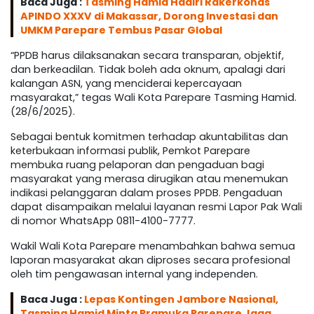
Baca Juga :
Tasming Hamid Hadiri Rakerkonas
APINDO XXXV di Makassar, Dorong Investasi dan
UMKM Parepare Tembus Pasar Global
“PPDB harus dilaksanakan secara transparan, objektif,
dan berkeadilan. Tidak boleh ada oknum, apalagi dari
kalangan ASN, yang menciderai kepercayaan
masyarakat,” tegas Wali Kota Parepare Tasming Hamid.
(28/6/2025).
Sebagai bentuk komitmen terhadap akuntabilitas dan
keterbukaan informasi publik, Pemkot Parepare
membuka ruang pelaporan dan pengaduan bagi
masyarakat yang merasa dirugikan atau menemukan
indikasi pelanggaran dalam proses PPDB. Pengaduan
dapat disampaikan melalui layanan resmi Lapor Pak Wali
di nomor WhatsApp 0811-4100-7777.
Wakil Wali Kota Parepare menambahkan bahwa semua
laporan masyarakat akan diproses secara profesional
oleh tim pengawasan internal yang independen.
Baca Juga :
Lepas Kontingen Jambore Nasional,
Tasming Hamid Minta Pramuka Parepare Jaga