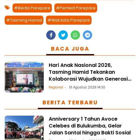
#Berita Parepare
#Pemkot Parepare
#Tasming Hamid
#Wali kota Parepare
BACA JUGA
Hari Anak Nasional 2026,
Tasming Hamid Tekankan
Kolaborasi Wujudkan Generasi
Sehat dan Berkualitas
Regional
01 Agustus 2026 14:30
BERITA TERBARU
Anniversary 1 Tahun Avoce
Celebes di Bulukumba, Gelar
Jalan Santai hingga Bakti Sosial