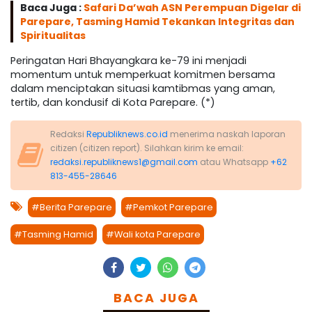
Baca Juga :
Safari Da’wah ASN Perempuan Digelar di
Parepare, Tasming Hamid Tekankan Integritas dan
Spiritualitas
Peringatan Hari Bhayangkara ke-79 ini menjadi
momentum untuk memperkuat komitmen bersama
dalam menciptakan situasi kamtibmas yang aman,
tertib, dan kondusif di Kota Parepare. (*)
Redaksi
Republiknews.co.id
menerima naskah laporan
citizen (citizen report). Silahkan kirim ke email:
redaksi.republiknews1@gmail.com
atau Whatsapp
+62
813-455-28646
#Berita Parepare
#Pemkot Parepare
#Tasming Hamid
#Wali kota Parepare
BACA JUGA