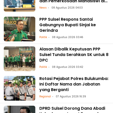
dan Pemerkosaan Mahasiswi di
Makassar
News
08 Agustus 2026 04:03
PPP Sulsel Respons Santai
Gabungnya Bupati Sinjai ke
Gerindra
Politik
08 Agustus 2026 03:46
Alasan Dibalik Keputusan PPP
Sulsel Tunda Serahkan SK untuk 8
DPC
Politik
08 Agustus 2026 03:42
Rotasi Pejabat Polres Bulukumba:
Ini Daftar Nama dan Jabatan
yang Berganti
Regional
07 Agustus 2026 16:39
DPRD Sulsel Dorong Dana Abadi