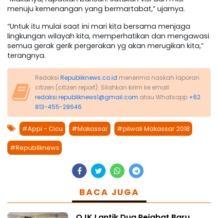
menuju kemenangan yang bermartabat,” ujarnya.
“Untuk itu mulai saat ini mari kita bersama menjaga
lingkungan wilayah kita, memperhatikan dan mengawasi
semua gerak gerik pergerakan yg akan merugikan kita,”
terangnya.
Redaksi
Republiknews.co.id
menerima naskah laporan
citizen (citizen report). Silahkan kirim ke email:
redaksi.republiknews1@gmail.com
atau Whatsapp
+62
813-455-28646
#Appi - Cicu
#Makassar
#pilwali Makassar 2018
#Republiknews
BACA JUGA
OJK Lantik Dua Pejabat Baru,