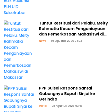
Tuntut Restitusi dari Pelaku, Meity
Rahmatia Kecam Penganiayaan
dan Pemerkosaan Mahasiswi di
Makassar
News
08 Agustus 2026 04:03
PPP Sulsel Respons Santai
Gabungnya Bupati Sinjai ke
Gerindra
Politik
08 Agustus 2026 03:46