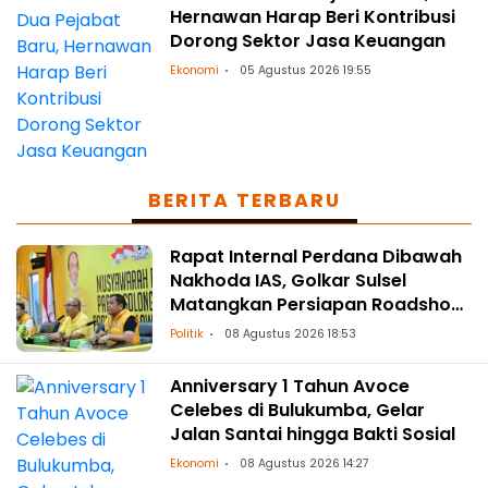
Hernawan Harap Beri Kontribusi
Dorong Sektor Jasa Keuangan
Ekonomi
05 Agustus 2026 19:55
BERITA TERBARU
Rapat Internal Perdana Dibawah
Nakhoda IAS, Golkar Sulsel
Matangkan Persiapan Roadshow
ke Daerah
Politik
08 Agustus 2026 18:53
Anniversary 1 Tahun Avoce
Celebes di Bulukumba, Gelar
Jalan Santai hingga Bakti Sosial
Ekonomi
08 Agustus 2026 14:27