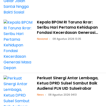
Kepala BPOM RI Taruna Ikrar:
Seribu Hari Pertama Kehidupan
Fondasi Kecerdasan Generasi
Masa Depan
Nasional
08 Agustus 2026 13:35
Perkuat Sinergi Antar Lembaga,
Ketua DPRD Sulsel Sambut Baik
Audiensi PLN UID Sulselrabar
News
08 Agustus 2026 04:13