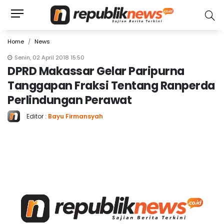
Home
News
Senin, 02 April 2018 15:50
DPRD Makassar Gelar Paripurna
Tanggapan Fraksi Tentang Ranperda
Perlindungan Perawat
Editor :
Bayu Firmansyah