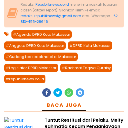
Redaksi
Republiknews.co.id
menerima naskah laporan
citizen (citizen report). Silahkan kirim ke email:
redaksi.republiknews1@gmail.com
atau Whatsapp
+62
813-455-28646
#Agenda DPRD Kota Makassar
#Anggota DPRD Kota Makassar
#DPRD Kota Makassar
#Gudang berkedok hotel di Makassar
#Legislator DPRD Makassar
#Rachmat Taqwa Quraisy
#republiknews.co.id
BACA JUGA
Tuntut Restitusi dari Pelaku, Meity
Rahmatia Kecam Penganiayaan