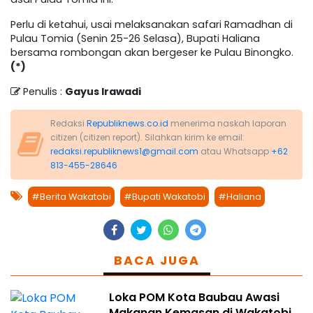
Perlu di ketahui, usai melaksanakan safari Ramadhan di
Pulau Tomia (Senin 25-26 Selasa), Bupati Haliana
bersama rombongan akan bergeser ke Pulau Binongko.
(*)
Penulis :
Gayus Irawadi
Redaksi
Republiknews.co.id
menerima naskah laporan
citizen (citizen report). Silahkan kirim ke email:
redaksi.republiknews1@gmail.com
atau Whatsapp
+62
813-455-28646
#Berita Wakatobi
#Bupati Wakatobi
#Haliana
BACA JUGA
Loka POM Kota Baubau Awasi
Makanan Kemasan di Wakatobi