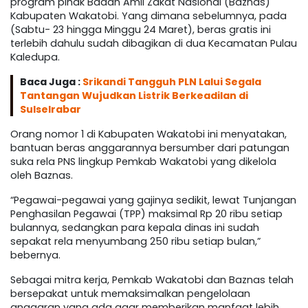
program pihak Badan Amil Zakat Nasional (Baznas)
Kabupaten Wakatobi. Yang dimana sebelumnya, pada
(Sabtu- 23 hingga Minggu 24 Maret), beras gratis ini
terlebih dahulu sudah dibagikan di dua Kecamatan Pulau
Kaledupa.
Baca Juga :
Srikandi Tangguh PLN Lalui Segala
Tantangan Wujudkan Listrik Berkeadilan di
Sulselrabar
Orang nomor 1 di Kabupaten Wakatobi ini menyatakan,
bantuan beras anggarannya bersumber dari patungan
suka rela PNS lingkup Pemkab Wakatobi yang dikelola
oleh Baznas.
“Pegawai-pegawai yang gajinya sedikit, lewat Tunjangan
Penghasilan Pegawai (TPP) maksimal Rp 20 ribu setiap
bulannya, sedangkan para kepala dinas ini sudah
sepakat rela menyumbang 250 ribu setiap bulan,”
bebernya.
Sebagai mitra kerja, Pemkab Wakatobi dan Baznas telah
bersepakat untuk memaksimalkan pengelolaan
anggaran yang ada agar memberikan manfaat lebih